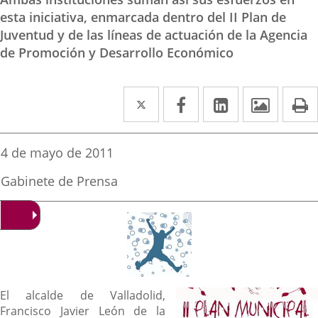
esta iniciativa, enmarcada dentro del II Plan de
Juventud y de las líneas de actuación de la Agencia
de Promoción y Desarrollo Económico
Twitter
Enlace
Facebook
Enlace
Linkedin
Enlace
Image
P
a
a
a
una
una
una
Fecha
4 de mayo de 2011
de
aplicación
aplicación
aplicación
la
Fuente
Gabinete de Prensa
noticia
externa.
externa.
externa.
de
la
noticia
Descripción
El alcalde de Valladolid,
Francisco Javier León de la