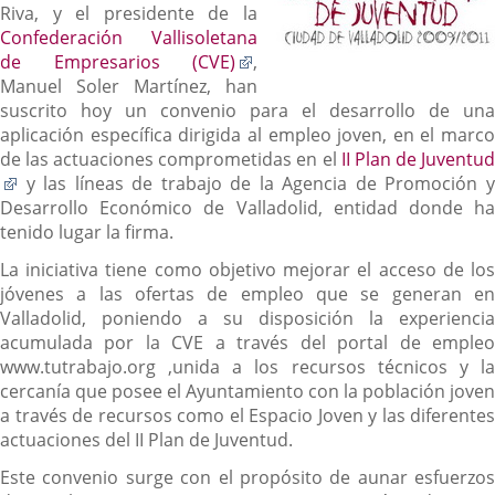
Riva, y el presidente de la
Confederación Vallisoletana
Enlace
de Empresarios (CVE)
,
a
Manuel Soler Martínez, han
una
suscrito hoy un convenio para el desarrollo de una
aplicación
aplicación específica dirigida al empleo joven, en el marco
externa.
de las actuaciones comprometidas en el
II Plan de Juventu
Enlace
y las líneas de trabajo de la Agencia de Promoción y
a
Desarrollo Económico de Valladolid, entidad donde ha
una
tenido lugar la firma.
aplicación
La iniciativa tiene como objetivo mejorar el acceso de los
externa.
jóvenes a las ofertas de empleo que se generan en
Valladolid, poniendo a su disposición la experiencia
acumulada por la CVE a través del portal de empleo
www.tutrabajo.org ,unida a los recursos técnicos y la
cercanía que posee el Ayuntamiento con la población joven
a través de recursos como el Espacio Joven y las diferentes
actuaciones del II Plan de Juventud.
Este convenio surge con el propósito de aunar esfuerzos