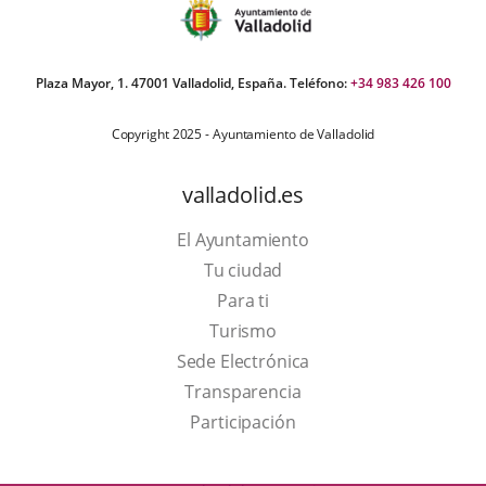
Plaza Mayor, 1. 47001 Valladolid, España. Teléfono:
+34 983 426 100
Copyright 2025 - Ayuntamiento de Valladolid
valladolid.es
El Ayuntamiento
Tu ciudad
Para ti
This
Turismo
link
Link
Sede Electrónica
will
to
Transparencia
open
external
Participación
in
application.
a