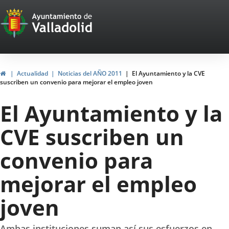
Portal
Jump to content
Web
del
Ayuntamiento
Home
Actualidad
Noticias del AÑO 2011
El Ayuntamiento y la CVE
suscriben un convenio para mejorar el empleo joven
de
El Ayuntamiento y la
Valladolid
CVE suscriben un
convenio para
mejorar el empleo
joven
Ambas instituciones suman así sus esfuerzos en