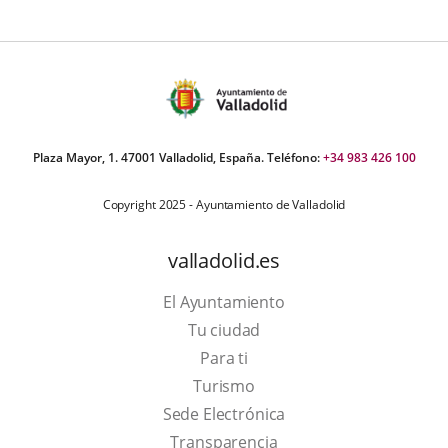
Plaza Mayor, 1. 47001 Valladolid, España. Teléfono:
+34 983 426 100
Copyright 2025 - Ayuntamiento de Valladolid
valladolid.es
El Ayuntamiento
Tu ciudad
Para ti
This
Turismo
link
Link
Sede Electrónica
will
to
Transparencia