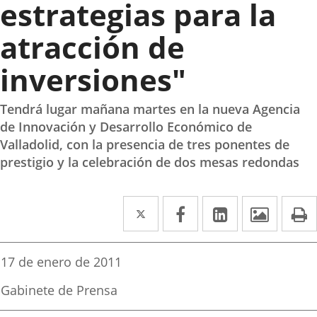
estrategias para la
atracción de
inversiones"
Tendrá lugar mañana martes en la nueva Agencia
de Innovación y Desarrollo Económico de
Valladolid, con la presencia de tres ponentes de
prestigio y la celebración de dos mesas redondas
Twitter
Enlace
Facebook
Enlace
Linkedin
Enlace
Image
P
a
a
a
una
una
una
Fecha
17 de enero de 2011
de
aplicación
aplicación
aplicación
la
Fuente
Gabinete de Prensa
noticia
externa.
externa.
externa.
de
la