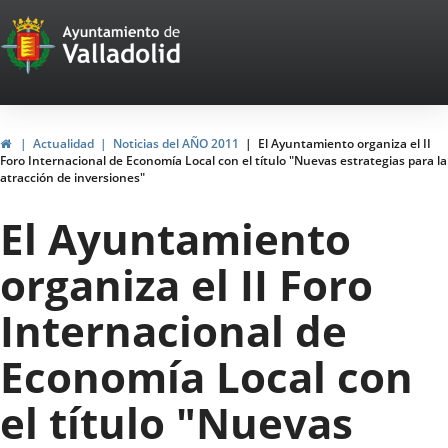
Portal
Jump to content
Web
del
Ayuntamiento
Home
Actualidad
Noticias del AÑO 2011
El Ayuntamiento organiza el II
Foro Internacional de Economía Local con el título "Nuevas estrategias para la
de
atracción de inversiones"
Valladolid
El Ayuntamiento
organiza el II Foro
Internacional de
Economía Local con
el título "Nuevas