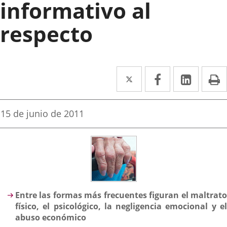
informativo al
respecto
Twitter
Enlace
Facebook
Enlace
Linked
Enlace
P
a
a
a
una
una
una
Fecha
15 de junio de 2011
de
aplicación
aplicación
aplica
la
noticia
externa.
externa.
extern
Descripción
Entre las formas más frecuentes figuran el maltrato
físico, el psicológico, la negligencia emocional y el
abuso económico