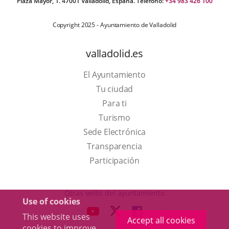
Plaza Mayor, 1. 47001 Valladolid, España. Teléfono:
+34 983 426 100
Copyright 2025 - Ayuntamiento de Valladolid
valladolid.es
El Ayuntamiento
Tu ciudad
Para ti
This
Turismo
link
Link
Sede Electrónica
will
to
Transparencia
open
external
Participación
in
application.
a
Otras webs del ayuntamiento
Use of cookies
pop-
aderSocial
LINK
LINK
LINK
This website uses
up
Accept all cookies
TO
TO
TO
cookies to improve