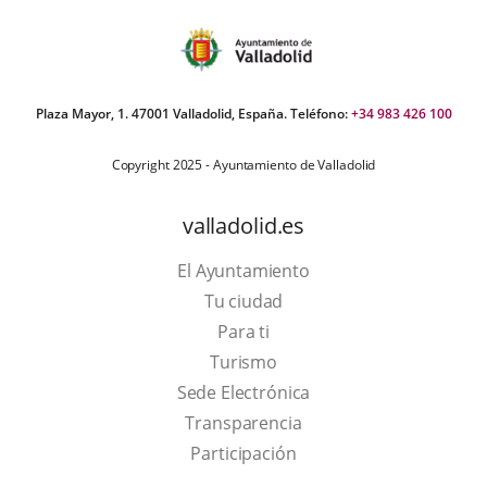
Plaza Mayor, 1. 47001 Valladolid, España. Teléfono:
+34 983 426 100
Copyright 2025 - Ayuntamiento de Valladolid
valladolid.es
El Ayuntamiento
Tu ciudad
Para ti
This
Turismo
link
Link
Sede Electrónica
will
to
Transparencia
open
external
Participación
in
application.