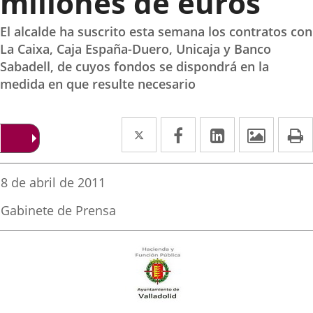
millones de euros
El alcalde ha suscrito esta semana los contratos con
La Caixa, Caja España-Duero, Unicaja y Banco
Sabadell, de cuyos fondos se dispondrá en la
medida en que resulte necesario
Twitter
Enlace
Facebook
Enlace
Linkedin
Enlace
Image
P
a
a
a
una
una
una
Fecha
8 de abril de 2011
de
aplicación
aplicación
aplicación
la
Fuente
Gabinete de Prensa
noticia
externa.
externa.
externa.
de
la
noticia