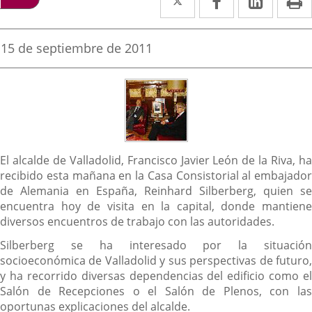
a
a
a
una
una
una
Fecha
15 de septiembre de 2011
de
aplicación
aplicación
aplica
la
noticia
externa.
externa.
extern
Descripción
El alcalde de Valladolid, Francisco Javier León de la Riva, ha
recibido esta mañana en la Casa Consistorial al embajador
de Alemania en España, Reinhard Silberberg, quien se
encuentra hoy de visita en la capital, donde mantiene
diversos encuentros de trabajo con las autoridades.
Silberberg se ha interesado por la situación
socioeconómica de Valladolid y sus perspectivas de futuro,
y ha recorrido diversas dependencias del edificio como el
Salón de Recepciones o el Salón de Plenos, con las
oportunas explicaciones del alcalde.