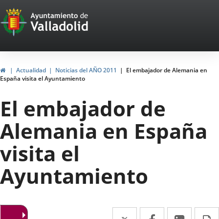
Portal
Jump to content
Web
del
Ayuntamiento
Home
Actualidad
Noticias del AÑO 2011
El embajador de Alemania en
España visita el Ayuntamiento
de
El embajador de
Valladolid
Alemania en España
visita el
Ayuntamiento
Twitter
Enlace
Facebook
Enlace
Linked
Enlace
P