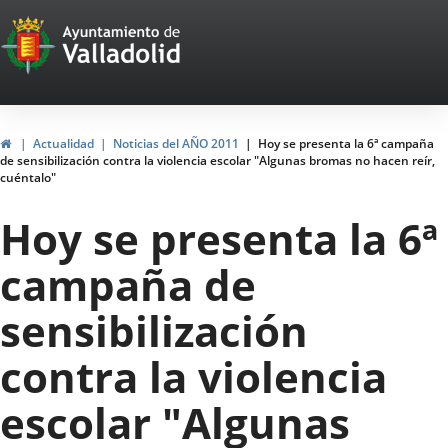
Portal
Jump to content
Web
del
Ayuntamiento
Home
Actualidad
Noticias del AÑO 2011
Hoy se presenta la 6ª campaña
de sensibilización contra la violencia escolar "Algunas bromas no hacen reír,
de
cuéntalo"
Valladolid
Hoy se presenta la 6ª
campaña de
sensibilización
contra la violencia
escolar "Algunas