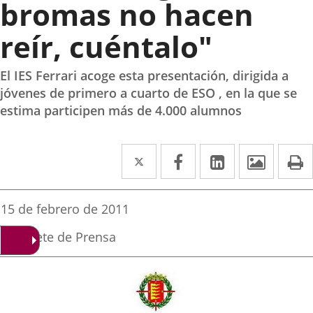
bromas no hacen
reír, cuéntalo"
El IES Ferrari acoge esta presentación, dirigida a
jóvenes de primero a cuarto de ESO , en la que se
estima participen más de 4.000 alumnos
Twitter
Enlace
Facebook
Enlace
Linkedin
Enlace
Image
P
a
a
a
una
una
una
Fecha
15 de febrero de 2011
de
aplicación
aplicación
aplicación
la
Fuente
Gabinete de Prensa
noticia
externa.
externa.
externa.
de
la
noticia