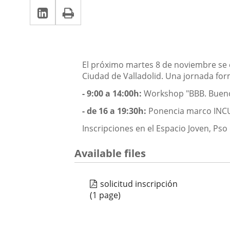
la
Linkedin
Enlace
Print
una
noticia
una
a
aplicación
aplicación
una
externa.
externa.
aplicación
Descripción
El próximo martes 8 de noviembre se c
externa.
Ciudad de Valladolid. Una jornada for
- 9:00 a 14:00h:
Workshop "BBB. Bueno b
- de 16 a 19:30h:
Ponencia marco INCUA
Inscripciones en el Espacio Joven, Pso 
Available files
solicitud inscripción
(1 page)