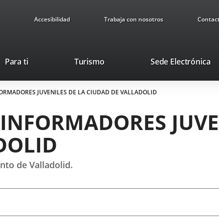
Accesibilidad
Trabaja con nosotros
Contac
This
Li
Para ti
Turismo
Sede Electrónica
link
to
will
ex
FORMADORES JUVENILES DE LA CIUDAD DE VALLADOLID
open
ap
in
 INFORMADORES JUVE
a
pop-
DOLID
up
window.
to de Valladolid.