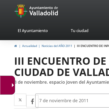
Portal
Jump to content
avaTop
Web
del
Ayuntamiento
valladolid.es
El Ayuntamiento
Tu ciudad
de
Home
Actualidad
Noticias del AÑO 2011
III ENCUENTRO DE IN
Valladolid
III ENCUENTRO DE
CIUDAD DE VALLA
8 de noviembre. espacio Joven del Ayuntamien
Twitter
Enlace
Facebook
Enlace
Fecha
7 de noviembre de 2011
de
a
a