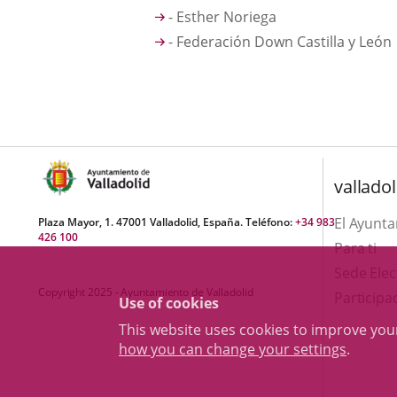
- Esther Noriega
- Federación Down Castilla y León
valladol
El Ayunt
Plaza Mayor, 1. 47001 Valladolid, España. Teléfono:
+34 983
426 100
Para ti
Sede Elec
Copyright 2025 - Ayuntamiento de Valladolid
Participa
Use of cookies
This website uses cookies to improve yo
how you can change your settings
.