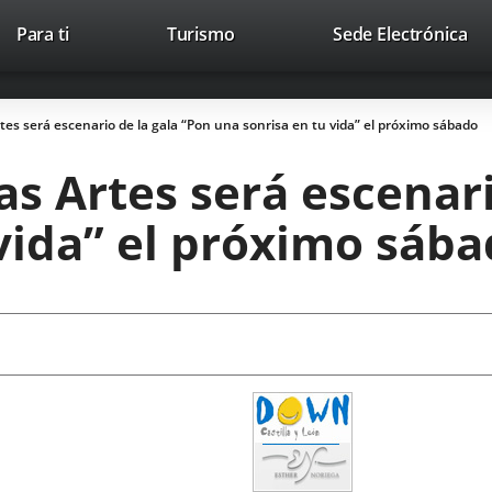
This
Li
Para ti
Turismo
Sede Electrónica
Accesibilidad
Trabaja con nosotros
Contac
link
to
will
ext
open
app
rtes será escenario de la gala “Pon una sonrisa en tu vida” el próximo sábado
in
a
as Artes será escenar
pop-
up
vida” el próximo sáb
window.