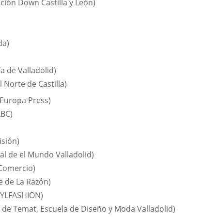
ción Down Castilla y León)
da)
ía de Valladolid)
l Norte de Castilla)
 Europa Press)
ABC)
isión)
al de el Mundo Valladolid)
Comercio)
e de La Razón)
CYLFASHION)
 de Temat, Escuela de Diseño y Moda Valladolid)