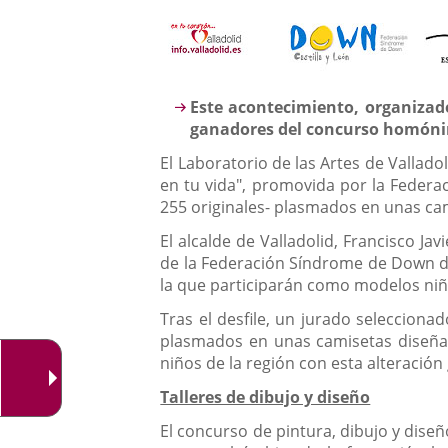
aplicación
Descripción
externa.
Este acontecimiento, organizado
ganadores del concurso homón
El Laboratorio de las Artes de Vallado
en tu vida", promovida por la Federa
255 originales- plasmados en unas cam
El alcalde de Valladolid, Francisco Ja
de la Federación Síndrome de Down de 
la que participarán como modelos ni
Tras el desfile, un jurado seleccionad
plasmados en unas camisetas diseñadas
niños de la región con esta alteración
Talleres de dibujo y diseño
El concurso de pintura, dibujo y dise