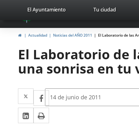
Portal
Jump to content
valladolid.es
El Ayuntamiento
Tu ciudad
avaTop
Web
del
Home
Actualidad
Noticias del AÑO 2011
El Laboratorio de las A
Ayuntamiento
El Laboratorio de l
de
una sonrisa en tu 
Valladolid
Twitter
Enlace
Facebook
Enlace
Fecha
14 de junio de 2011
de
a
a
la
Linkedin
Enlace
Print
una
noticia
una
a
aplicación
aplicación
una
externa.
externa.