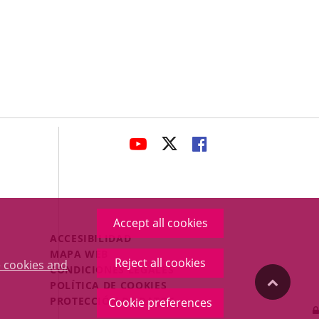
avaHeaderSocial
LINK
LINK
LINK
TO
TO
TO
EXTERNAL
EXTERNAL
EXTERNAL
APPLICATION.
APPLICATION.
APPLICATION.
Accept all cookies
Menú
ACCESIBILIDAD
Legal
MAPA WEB
Reject all cookies
 cookies and
Footer
CONDICIONES LEGALES
"Back
POLÍTICA DE COOKIES
PROTECCIÓN DE DATOS
Cookie preferences
to