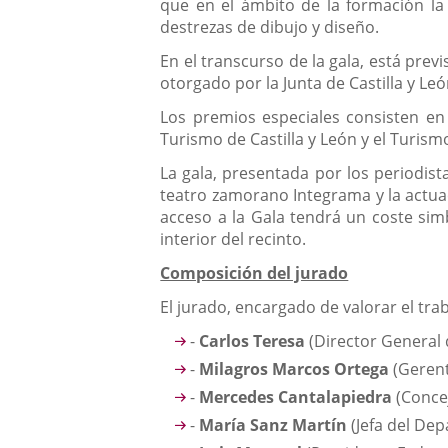
que en el ámbito de la formación la
destrezas de dibujo y diseño.
En el transcurso de la gala, está pre
otorgado por la Junta de Castilla y L
Los premios especiales consisten en 
Turismo de Castilla y León y el Turis
La gala, presentada por los periodis
teatro zamorano Integrama y la actuac
acceso a la Gala tendrá un coste sim
interior del recinto.
Composición del jurado
El jurado, encargado de valorar el tra
-
Carlos Teresa
(Director General 
-
Milagros Marcos Ortega
(Gerent
-
Mercedes Cantalapiedra
(Concej
-
María Sanz
Martín
(Jefa del De