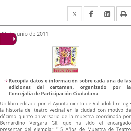
Twitter
Enlace
Facebook
Enlace
Linked
Enlace
P
a
a
a
una
una
una
Fecha
29 de junio de 2011
de
aplicación
aplicación
aplica
la
noticia
externa.
externa.
extern
Descripción
Recopila datos e información sobre cada una de las
ediciones del certamen, organizado por la
Concejalía de Participación Ciudadana
Un libro editado por el Ayuntamiento de Valladolid recoge
la historia del teatro vecinal en la ciudad con motivo de
décimo quinto aniversario de la muestra coordinada por
Bernardino Vergara Gil, que ha sido el encargado
presentar del ejemplar "15 Años de Muestra de Teatro