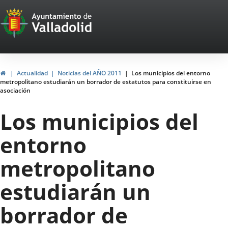
Portal
Jump to content
Web
del
Ayuntamiento
Home
Actualidad
Noticias del AÑO 2011
Los municipios del entorno
metropolitano estudiarán un borrador de estatutos para constituirse en
de
asociación
Valladolid
Los municipios del
entorno
metropolitano
estudiarán un
borrador de