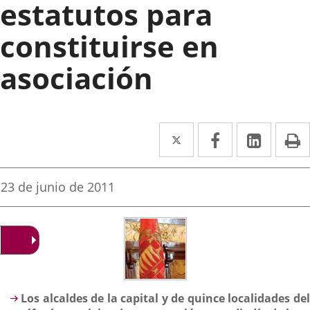
estatutos para
constituirse en
asociación
Twitter
Enlace
Facebook
Enlace
Linked
Enlace
P
a
a
a
una
una
una
Fecha
23 de junio de 2011
de
aplicación
aplicación
aplica
la
noticia
externa.
externa.
extern
Descripción
Los alcaldes de la capital y de quince localidades del