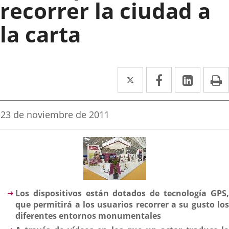
recorrer la ciudad a
la carta
Twitter
Enlace
Facebook
Enlace
Linked
Enlace
P
a
a
a
una
una
una
Fecha
23 de noviembre de 2011
de
aplicación
aplicación
aplica
la
noticia
externa.
externa.
extern
Descripción
Los dispositivos están dotados de tecnología GPS,
que permitirá a los usuarios recorrer a su gusto los
diferentes entornos monumentales