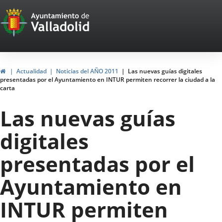
Portal
Jump to content
Web
del
Ayuntamiento
Home
Actualidad
Noticias del AÑO 2011
Las nuevas guías digitales
presentadas por el Ayuntamiento en INTUR permiten recorrer la ciudad a la
de
carta
Valladolid
Las nuevas guías
digitales
presentadas por el
Ayuntamiento en
INTUR permiten