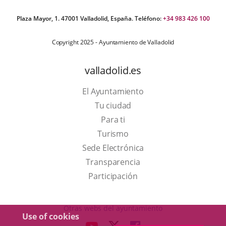
Plaza Mayor, 1. 47001 Valladolid, España. Teléfono:
+34 983 426 100
Copyright 2025 - Ayuntamiento de Valladolid
valladolid.es
El Ayuntamiento
Tu ciudad
Para ti
This
Turismo
link
Link
Sede Electrónica
will
to
Transparencia
open
external
Participación
in
application.
a
Otras webs del ayuntamiento
Use of cookies
pop-
aderSocial
LINK
LINK
LINK