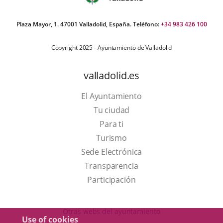
Plaza Mayor, 1. 47001 Valladolid, España. Teléfono:
+34 983 426 100
Copyright 2025 - Ayuntamiento de Valladolid
valladolid.es
El Ayuntamiento
Tu ciudad
Para ti
This
Turismo
link
Link
Sede Electrónica
will
to
Transparencia
open
external
Participación
in
application.
a
Otras webs del ayuntamiento
Use of cookies
pop-