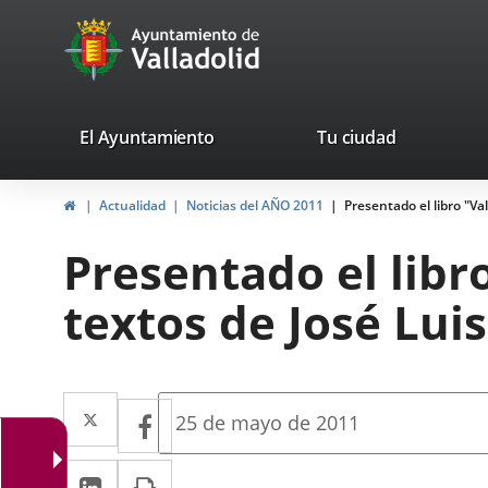
Portal
Jump to content
avaTop
Web
del
Ayuntamiento
valladolid.es
El Ayuntamiento
Tu ciudad
de
Home
Actualidad
Noticias del AÑO 2011
Presentado el libro "Va
Valladolid
Presentado el libr
textos de José Lui
Twitter
Enlace
Facebook
Enlace
Fecha
25 de mayo de 2011
de
a
a
la
Linkedin
Enlace
Print
una
noticia