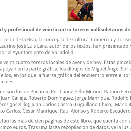
al y profesional de veinticuatro toreros vallisoletanos d
vier León de la Riva; la concejala de Cultura, Comercio y Tur
co taurino José Luis Lera, autor de los textos, han presentado 
por el Ayuntamiento de Valladolid.
e veinticuatro toreros locales de ayer y de hoy. Estas pince
 apoyan en la parte gráfica, los dibujos de Miguel Ángel Sori
los, en los que la fuerza gráfica del encuentro entre el to
onales.
ecen son los de Pacomio Peribáñez, Félix Merino, Ramón F
 Juan Calleja, Roberto Domínguez, Jorge Manrique, Rodolfo
ez (Joselillo), Juan Carlos Castro (Luguillano Chico), Manoli
to Carlos, César Manrique, Raúl Alonso y Roberto Escudero
letan las más de cien páginas de este libro, que cuenta con 
ticinco euros. Tras una larga recopilación de datos, ve la l