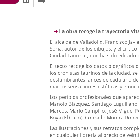
una
a
aplicación
aplicación
una
externa.
externa.
aplicación
Descripción
La obra recoge la trayectoria vit
externa.
El alcalde de Valladolid, Francisco Ja
Soria, autor de los dibujos, y el críti
Ciudad Taurina", que ha sido editado 
El texto recoge los datos biográficos d
los cronistas taurinos de la ciudad, se
deslumbrantes lances de cada uno de el
mar de sensaciones estéticas y emoci
Los periplos profesionales que apar
Manolo Blázquez, Santiago Luguillano,
Marcos, Mario Campillo, José Miguel Pér
Boya (El Cuco), Conrado Múñoz, Rober
Las ilustraciones y sus retratos comp
en cualquier librería al precio de vein