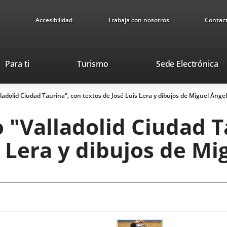
Accesibilidad
Trabaja con nosotros
Contac
This
Li
Para ti
Turismo
Sede Electrónica
link
to
will
ex
lladolid Ciudad Taurina", con textos de José Luis Lera y dibujos de Miguel Ángel
open
ap
in
o "Valladolid Ciudad T
a
pop-
s Lera y dibujos de Mi
up
window.