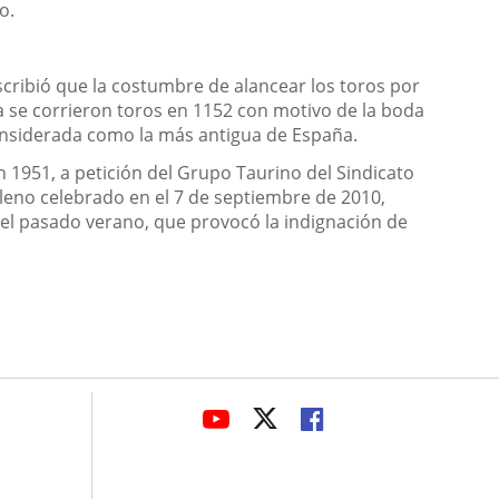
o.
 escribió que la costumbre de alancear los toros por
lla se corrieron toros en 1152 con motivo de la boda
 considerada como la más antigua de España.
n 1951, a petición del Grupo Taurino del Sindicato
 Pleno celebrado en el 7 de septiembre de 2010,
 el pasado verano, que provocó la indignación de
avaHeaderSocial
LINK
LINK
LINK
TO
TO
TO
EXTERNAL
EXTERNAL
EXTERNAL