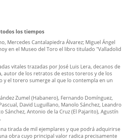
e todos los tiempos
ismo, Mercedes Cantalapiedra Álvarez; Miguel Ángel
hoy en el Museo del Toro el libro titulado "Valladolid
ladas vitales trazadas por José Luis Lera, decanos de
a, autor de los retratos de estos toreros y de los
ro y el torero sumerge al que lo contempla en un
ernández Zumel (Habanero), Fernando Domínguez,
 Pascual, David Luguillano, Manolo Sánchez, Leandro
to Sánchez, Antonio de la Cruz (El Pajarito), Agustín
.
una tirada de mil ejemplares y que podrá adquirirse
uz una obra cuyo principal valor radica precisamente