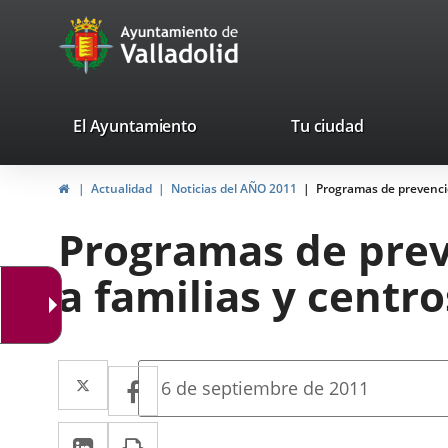
Portal
Jump to content
avaTop
Web
del
Ayuntamiento
valladolid.es
El Ayuntamiento
Tu ciudad
de
Home
Actualidad
Noticias del AÑO 2011
Programas de prevenció
Valladolid
Programas de prev
a familias y centr
Twitter
Enlace
Facebook
Enlace
Fecha
6 de septiembre de 2011
de
a
a
la
Linkedin
Enlace
Print
una
noticia