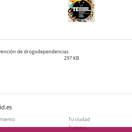
evención de drogodependencias
297
KB
id.es
amiento
Tu ciudad
This
Turismo