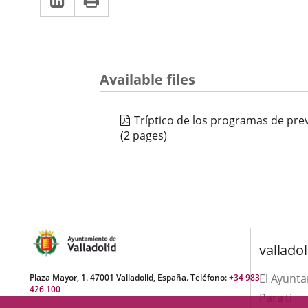
una
a
aplicación
aplicación
una
externa.
externa.
aplicación
Available files
externa.
Tríptico de los programas de pr
(2 pages)
valladol
El Ayunt
Plaza Mayor, 1. 47001 Valladolid, España. Teléfono:
+34 983
426 100
Para ti