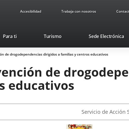
Accesibilidad
Trabaja con nosotros
Contac
This
Li
Para ti
Turismo
Sede Electrónica
link
to
will
ex
n de drogodependencias dirigidos a familias y centros educativos
open
ap
in
ención de drogodepen
a
pop-
os educativos
up
window.
Fuente
Servicio de Acción 
de
la
noticia