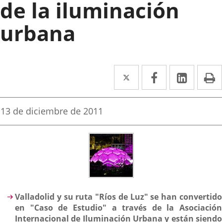
de la iluminación
urbana
Twitter
Enlace
Facebook
Enlace
Linked
Enlace
P
a
a
a
una
una
una
Fecha
13 de diciembre de 2011
de
aplicación
aplicación
aplica
la
noticia
externa.
externa.
extern
Descripción
Valladolid y su ruta "Ríos de Luz" se han convertido
en "Caso de Estudio" a través de la Asociación
Internacional de Iluminación Urbana y están siendo