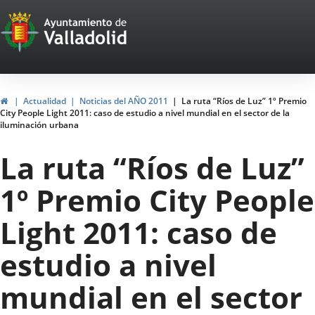
Portal
Jump to content
Web
del
Ayuntamiento
Home
Actualidad
Noticias del AÑO 2011
La ruta “Ríos de Luz” 1º Premio
City People Light 2011: caso de estudio a nivel mundial en el sector de la
de
iluminación urbana
Valladolid
La ruta “Ríos de Luz”
1º Premio City People
Light 2011: caso de
estudio a nivel
mundial en el sector