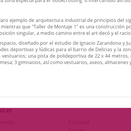
 zona especial para el ‘bookcrossing' o intercambio altruist
laro ejemplo de arquitectura industrial de principios del s
mientras que "Taller de Montaje 1" es una construcción pos
sición singular, a medio camino entre el art-decó y el raci
e espacio, diseñado por el estudio de Ignacio Zarandona y
des deportivas y lúdicas para el barrio de Delicias y la zo
 vestuarios; una pista de polideportiva de 22 x 44 metros, 
de mesa; 3 gimnasios, así como vestuarios, aseos, almacenes
id.es
amiento
Tu ciudad
This
Turismo