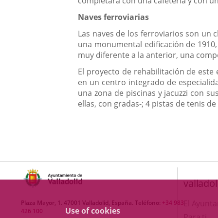
completará con una cafetería y con una
Naves ferroviarias
Las naves de los ferroviarios son un c
una monumental edificación de 1910, 
muy diferente a la anterior, una compo
El proyecto de rehabilitación de est
en un centro integrado de especialida
una zona de piscinas y jacuzzi con sus
ellas, con gradas-; 4 pistas de tenis 
valladol
El Ayunt
Plaza Mayor, 1. 47001 Valladolid, España. Teléfono:
+34 983
Use of cookies
426 100
Para ti