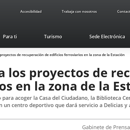
Accesibilidad
Trabaja con nosotros
Contac
This
Li
Para ti
Turismo
Sede Electrónica
link
to
will
ex
 proyectos de recuperación de edificios ferroviarios en la zona de la Estación
open
ap
in
a los proyectos de re
a
pop-
ios en la zona de la Es
up
window.
para acoger la Casa del Ciudadano, la Biblioteca Cen
n un centro deportivo que dará servicio a Delicias y 
Fuente
Gabinete de Prensa