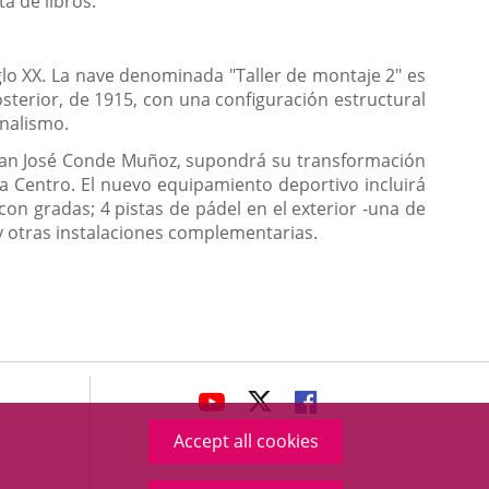
a de libros.
iglo XX. La nave denominada "Taller de montaje 2" es
terior, de 1915, con una configuración estructural
onalismo.
 Juan José Conde Muñoz, supondrá su transformación
na Centro. El nuevo equipamiento deportivo incluirá
con gradas; 4 pistas de pádel en el exterior -una de
 y otras instalaciones complementarias.
avaHeaderSocial
LINK
LINK
LINK
TO
TO
TO
Accept all cookies
EXTERNAL
EXTERNAL
EXTERNAL
APPLICATION.
APPLICATION.
APPLICATION.