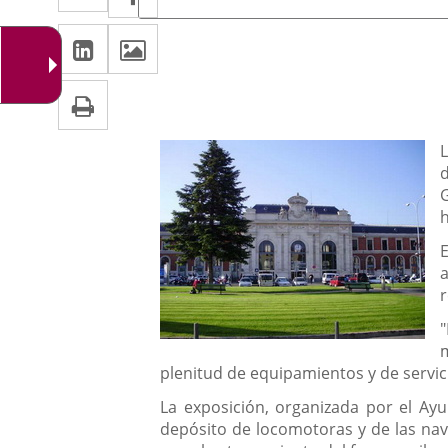
de
a
a
la
Linkedin
Enlace
Images
una
noticia
una
a
aplicación
aplicación
Print
una
externa.
externa.
aplicación
Descripción
externa.
h
E
r
plenitud de equipamientos y de servici
La exposición, organizada por el Ayu
depósito de locomotoras y de las nave