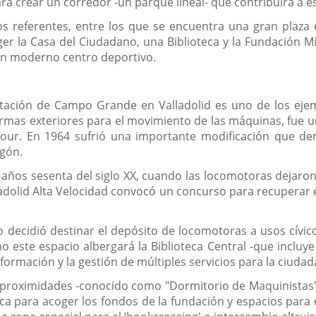
ara crear un corredor -un parque lineal- que contribuirá a e
s referentes, entre los que se encuentra una gran plaza 
ger la Casa del Ciudadano, una Biblioteca y la Fundación M
 un moderno centro deportivo.
ación de Campo Grande en Valladolid es uno de los ejempl
mas exteriores para el movimiento de las máquinas, fue un
cour. En 1964 sufrió una importante modificación que dem
gón.
 años sesenta del siglo XX, cuando las locomotoras dejaron
adolid Alta Velocidad convocó un concurso para recuperar e
decidió destinar el depósito de locomotoras a usos cívico
o este espacio albergará la Biblioteca Central -que incluye
formación y la gestión de múltiples servicios para la ciudad
 proximidades -conocido como "Dormitorio de Maquinistas"-
 para acoger los fondos de la fundación y espacios para e