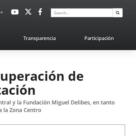
avaHeaderSocial
Link
Link
Link
Search
to
Search
to
to
to
external
external
external
application.
application.
application.
nk
Transparencia
Participación
ternal
plication.
cuperación de
tación
tral y la Fundación Miguel Delibes, en tanto
a la Zona Centro