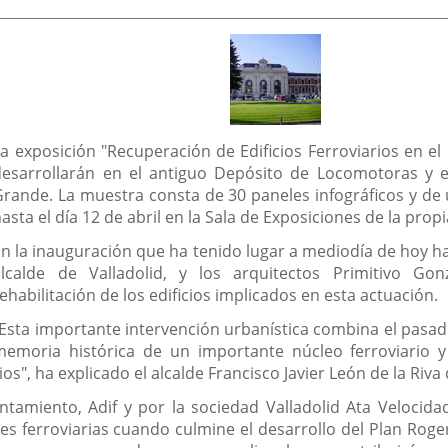
de
la
noticia
La exposición "Recuperación de Edificios Ferroviarios en el
desarrollarán en el antiguo Depósito de Locomotoras y e
Grande. La muestra consta de 30 paneles infográficos y de
asta el día 12 de abril en la Sala de Exposiciones de la pr
n la inauguración que ha tenido lugar a mediodía de hoy ha
alcalde de Valladolid, y los arquitectos Primitivo Go
ehabilitación de los edificios implicados en esta actuación.
"Esta importante intervención urbanística combina el pasad
memoria histórica de un importante núcleo ferroviario 
os", ha explicado el alcalde Francisco Javier León de la Riva
ntamiento, Adif y por la sociedad Valladolid Ata Velocid
s ferroviarias cuando culmine el desarrollo del Plan Roge