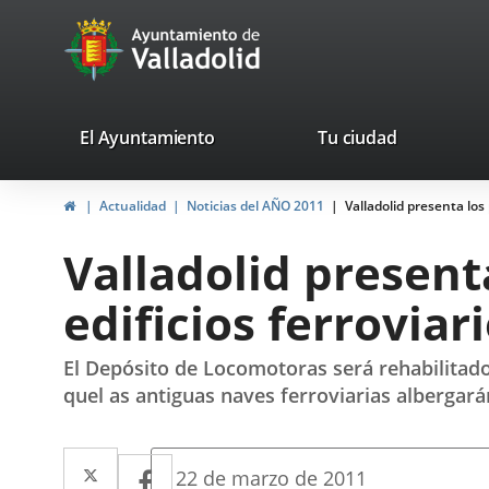
Portal
Jump to content
avaTop
Web
del
Ayuntamiento
valladolid.es
El Ayuntamiento
Tu ciudad
de
Home
Actualidad
Noticias del AÑO 2011
Valladolid presenta los
Valladolid
Valladolid present
edificios ferroviar
El Depósito de Locomotoras será rehabilitado 
quel as antiguas naves ferroviarias albergará
Twitter
Enlace
Facebook
Enlace
Fecha
22 de marzo de 2011