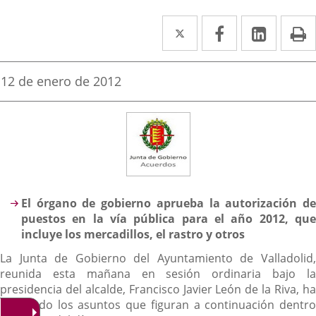
Twitter
Enlace
Facebook
Enlace
Linked
Enlace
P
a
a
a
una
una
una
Fecha
12 de enero de 2012
de
aplicación
aplicación
aplica
la
noticia
externa.
externa.
extern
Descripción
El órgano de gobierno aprueba la autorización de
puestos en la vía pública para el año 2012, que
incluye los mercadillos, el rastro y otros
La Junta de Gobierno del Ayuntamiento de Valladolid,
reunida esta mañana en sesión ordinaria bajo la
presidencia del alcalde, Francisco Javier León de la Riva, ha
abordado los asuntos que figuran a continuación dentro