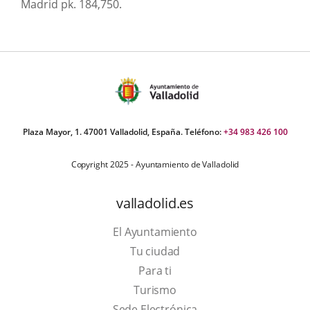
Madrid pk. 184,750.
Plaza Mayor, 1. 47001 Valladolid, España. Teléfono:
+34 983 426 100
Copyright 2025 - Ayuntamiento de Valladolid
valladolid.es
El Ayuntamiento
Tu ciudad
Para ti
This
Turismo
link
Link
Sede Electrónica