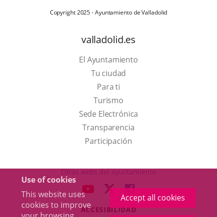
Copyright 2025 - Ayuntamiento de Valladolid
valladolid.es
El Ayuntamiento
Tu ciudad
Para ti
This
Turismo
link
Link
Sede Electrónica
will
to
Transparencia
open
external
Participación
in
application.
a
Otras webs del ayuntamiento
Use of cookies
pop-
aderSocial
LINK
LINK
LINK
This website uses
up
Accept all cookies
TO
TO
TO
cookies to improve
window.
ACCESIBILIDAD
EXTERNAL
EXTERNAL
EXTERNAL
your browsing