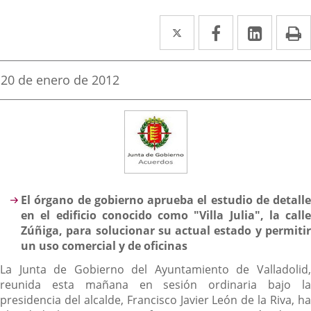
Twitter
Enlace
Facebook
Enlace
Linked
Enlace
P
a
a
a
una
una
una
Fecha
20 de enero de 2012
de
aplicación
aplicación
aplica
la
noticia
externa.
externa.
extern
Descripción
El órgano de gobierno aprueba el estudio de detalle
en el edificio conocido como "Villa Julia", la calle
Zúñiga, para solucionar su actual estado y permitir
un uso comercial y de oficinas
La Junta de Gobierno del Ayuntamiento de Valladolid,
reunida esta mañana en sesión ordinaria bajo la
presidencia del alcalde, Francisco Javier León de la Riva, ha