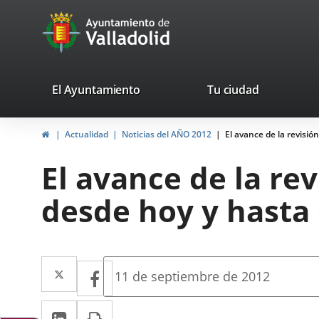
Portal
Jump to content
avaTop
Web
del
Ayuntamiento
valladolid.es
El Ayuntamiento
Tu ciudad
de
Home
Actualidad
Noticias del AÑO 2012
El avance de la revisió
Valladolid
El avance de la re
desde hoy y hasta 
Twitter
Enlace
Facebook
Enlace
Fecha
11 de septiembre de 2012
de
a
a
la
Linkedin
Enlace
Print
una
noticia