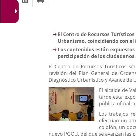
una
a
aplicación
aplicación
una
externa.
externa.
aplicación
Descripción
El Centro de Recursos Turístico
externa.
Urbanismo, coincidiendo con el 
Los contenidos están expuestos e
participación de los ciudadanos
El Centro de Recursos Turísticos si
revisión del Plan General de Orde
Diagnóstico Urbanístico y Avance de 
El alcalde de Va
tarde esta expo
pública oficial 
Los trabajos r
efectúan un amp
colofón, un doc
nuevo PGOU, del que se avanzan las pr