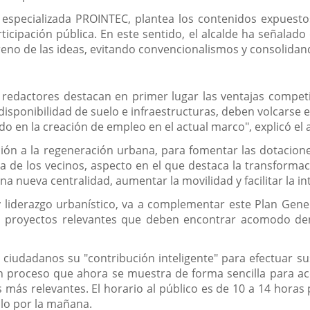
a especializada PROINTEC, plantea los contenidos expuestos
icipación pública. En este sentido, el alcalde ha señalado
reno de las ideas, evitando convencionalismos y consolidando
 redactores destacan en primer lugar las ventajas competi
a disponibilidad de suelo e infraestructuras, deben volcarse 
 en la creación de empleo en el actual marco", explicó el a
ción a la regeneración urbana, para fomentar las dotacion
da de los vecinos, aspecto en el que destaca la transformac
a nueva centralidad, aumentar la movilidad y facilitar la in
 liderazgo urbanístico, va a complementar este Plan Gener
ros proyectos relevantes que deben encontrar acomodo d
s ciudadanos su "contribución inteligente" para efectuar s
n proceso que ahora se muestra de forma sencilla para ac
más relevantes. El horario al público es de 10 a 14 horas 
olo por la mañana.