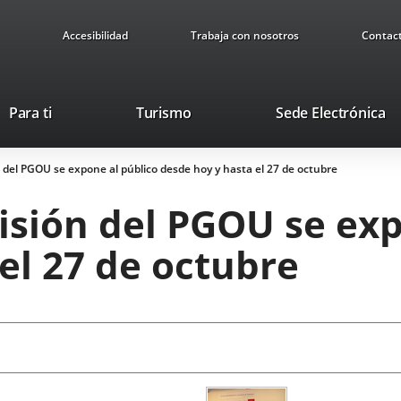
Accesibilidad
Trabaja con nosotros
Contac
This
Li
Para ti
Turismo
Sede Electrónica
link
to
will
ex
n del PGOU se expone al público desde hoy y hasta el 27 de octubre
open
ap
in
visión del PGOU se ex
a
pop-
el 27 de octubre
up
window.