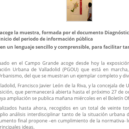
s acoge la muestra, formada por el documento Diagnósti
inicio del periodo de información pública
n un lenguaje sencillo y comprensible, para facilitar ta
tuado en el Campo Grande acoge desde hoy la exposición
nación Urbana de Valladolid (PGOU) que está en march
Urbanismo, del que se muestran un ejemplar completo y di
lladolid, Francisco Javier León de la Riva, y la concejala d
sición, que permanecerá abierta hasta el próximo 27 de o
cuya ampliación se publica mañana miércoles en el Boletín Ofi
ealizados hasta ahora, recogidos en un total de veinte t
lio análisis interdisciplinar tanto de la situación urban
umento final propone –en cumplimiento de la normativa- los 
incipales ideas.