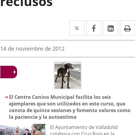
reclusos
Twitter
Enlace
Facebook
Enlace
Linked
Enlace
P
a
a
a
una
una
una
Fecha
14 de noviembre de 2012
de
aplicación
aplicación
aplica
la
noticia
externa.
externa.
extern
Descripción
El Centro Canino Municipal facilita los seis
ejemplares que son utilizados en este curso, que
consta de quince sesiones y fomenta valores como
la paciencia y la autoestima
El Ayuntamiento de Valladolid
colabora con Cruz Roja en la