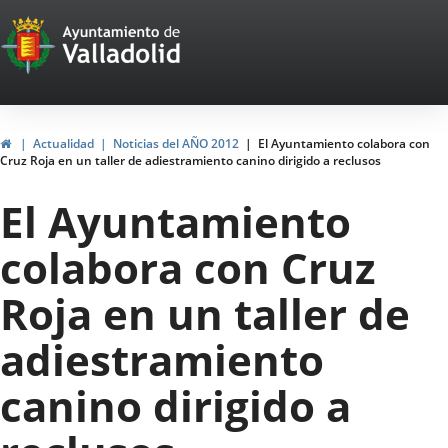
Portal
Jump to content
Web
del
Ayuntamiento
Home
Actualidad
Noticias del AÑO 2012
El Ayuntamiento colabora con
Cruz Roja en un taller de adiestramiento canino dirigido a reclusos
de
El Ayuntamiento
Valladolid
colabora con Cruz
Roja en un taller de
adiestramiento
canino dirigido a