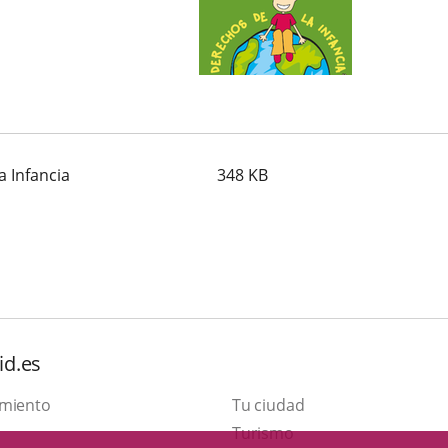
a Infancia
348
KB
id.es
amiento
Tu ciudad
This
Turismo