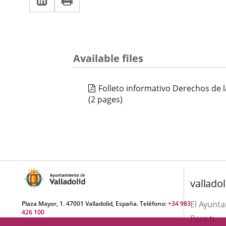
una
a
aplicación
aplicación
una
externa.
externa.
aplicación
Available files
externa.
Folleto informativo Derechos de l
(2 pages)
valladol
El Ayunt
Plaza Mayor, 1. 47001 Valladolid, España. Teléfono:
+34 983
426 100
Para ti