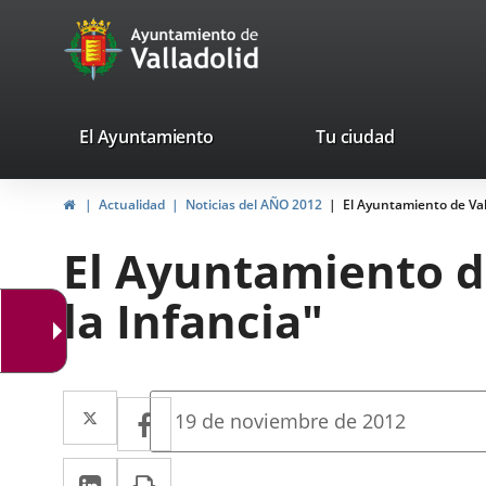
Portal
Jump to content
avaTop
Web
del
Ayuntamiento
valladolid.es
El Ayuntamiento
Tu ciudad
de
Home
Actualidad
Noticias del AÑO 2012
El Ayuntamiento de Vall
Valladolid
El Ayuntamiento de
la Infancia"
Twitter
Enlace
Facebook
Enlace
Fecha
19 de noviembre de 2012
de
a
a
la
Linkedin
Enlace
Print
una
noticia