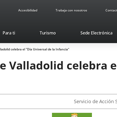
Accesibilidad
Trabaja con nosotros
Contac
This
Li
Para ti
Turismo
Sede Electrónica
link
to
will
ex
adolid celebra el "Día Universal de la Infancia"
open
ap
in
 Valladolid celebra e
a
pop-
up
window.
Fuente
Servicio de Acción 
de
la
noticia