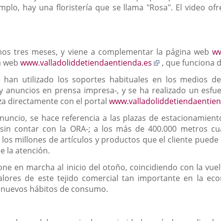
lo, hay una floristería que se llama "Rosa". El video ofr
imos tres meses, y viene a complementar la página web
ww
Enlace
la web
www.valladoliddetiendaentienda.es
, que funciona 
a
han utilizado los soportes habituales en los medios d
una
 y anuncios en prensa impresa-, y se ha realizado un esfue
aplicación
aza directamente con el portal
www.valladoliddetiendaentien
externa.
anuncio, se hace referencia a las plazas de estacionamient
–sin contar con la ORA-; a los más de 400.000 metros c
a los millones de artículos y productos que el cliente pued
 la atención.
e en marcha al inicio del otoño, coincidiendo con la vuelta 
 valores de este tejido comercial tan importante en la e
os nuevos hábitos de consumo.