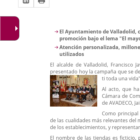
una
a
aplicación
aplicación
una
externa.
externa.
aplicación
Descripción
El Ayuntamiento de Valladolid, 
externa.
promoción bajo el lema "
El mayo
Atención personalizada, millone
utilizados
El alcalde de Valladolid, Francisco 
presentado hoy la campaña que se desa
ti toda una vid
Al acto, que ha
Cámara de Comer
de AVADECO, Jaim
Como principal 
de las cualidades más relevantes del 
de los establecimientos, y represent
El nombre de las tiendas es ficticio