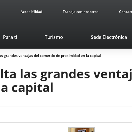
Accesibilidad
Trabaja con nosotros
Contac
This
Li
Para ti
Turismo
Sede Electrónica
link
to
will
ex
s grandes ventajas del comercio de proximidad en la capital
open
ap
in
ta las grandes ventaj
a
pop-
a capital
up
window.