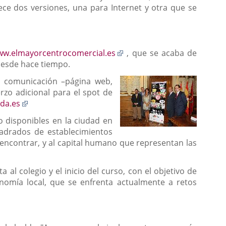
ece dos versiones, una para Internet y otra que se
Enlace
w.elmayorcentrocomercial.es
, que se acaba de
a
desde hace tiempo.
una
e comunicación –página web,
aplicación
rzo adicional para el spot de
externa.
Enlace
da.es
a
o disponibles en la ciudad en
una
uadrados de establecimientos
aplicación
e encontrar, y al capital humano que representan las
externa.
al colegio y el inicio del curso, con el objetivo de
conomía local, que se enfrenta actualmente a retos