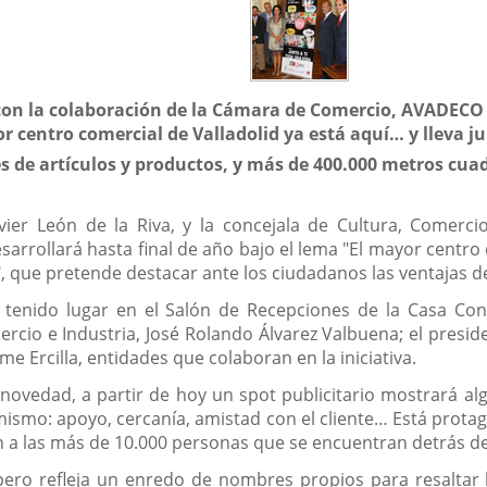
con la colaboración de la Cámara de Comercio, AVADECO 
r centro comercial de Valladolid ya está aquí… y lleva ju
s de artículos y productos, y más de 400.000 metros cua
Javier León de la Riva, y la concejala de Cultura, Comer
rrollará hasta final de año bajo el lema "El mayor centro c
a", que pretende destacar ante los ciudadanos las ventajas 
 tenido lugar en el Salón de Recepciones de la Casa Cons
cio e Industria, José Rolando Álvarez Valbuena; el preside
e Ercilla, entidades que colaboran en la iniciativa.
novedad, a partir de hoy un spot publicitario mostrará al
mismo: apoyo, cercanía, amistad con el cliente… Está prot
an a las más de 10.000 personas que se encuentran detrás d
, pero refleja un enredo de nombres propios para resaltar 