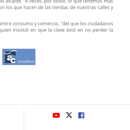
el alcalde. "A veces, por obvio, lo que tenemos más
n los que hacen de las tiendas de nuestras calles y
te entre consumo y comercio, "del que los ciudadanos
ien insistió en que la clave está en no perder la
avaHeaderSocial
LINK
LINK
LINK
TO
TO
TO
EXTERNAL
EXTERNAL
EXTERNAL