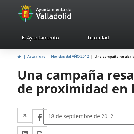
Portal
Jump to content
avaTop
Web
del
Ayuntamiento
valladolid.es
El Ayuntamiento
Tu ciudad
de
Home
Actualidad
Noticias del AÑO 2012
Una campaña resalta la
Valladolid
Una campaña resal
de proximidad en l
Twitter
Enlace
Facebook
Enlace
Fecha
18 de septiembre de 2012
de
a
a
la
Linkedin
Enlace
Print
una
noticia