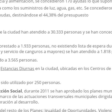
cia y alimentación, se concedieron 170 ayudas lo que supo
 como los suministros de luz, agua, gas, etc. Se concediero
ayudas, destinándose el 44,38% del presupuesto
de la ciudad han atendido a 30.333 personas y se han conce
prestado a 1.933 personas, no existiendo lista de espera du
a y servicio de canguros a mayores) se han atendido a 1.818
o a 3.565 personas.
e
Estancias Diurnas
en la ciudad, ubicadas en los Centros d
sido utilizado por 250 personas.
ción Social
, durante 2011 se han aprobado los planes munic
 marco de las actuaciones transversales municipales dirigid
ación al desarrollo.
del resto de los Planes: Igualdad de Oportunidades, Violen