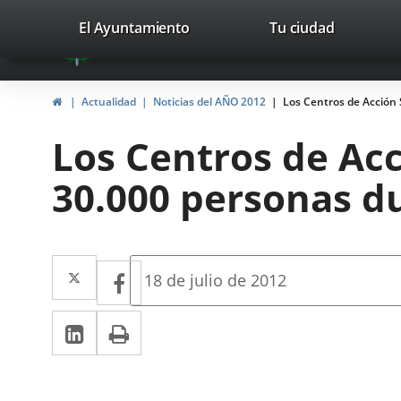
Portal
Jump to content
valladolid.es
El Ayuntamiento
Tu ciudad
avaTop
Web
del
Home
Actualidad
Noticias del AÑO 2012
Los Centros de Acción 
Ayuntamiento
Los Centros de Acc
de
30.000 personas d
Valladolid
Twitter
Enlace
Facebook
Enlace
Fecha
18 de julio de 2012
de
a
a
la
Linkedin
Enlace
Print
una
noticia
una
a
aplicación
aplicación
una
externa.
externa.