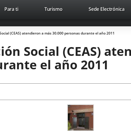
This
Li
Para ti
Turismo
Sede Electrónica
Accesibilidad
Trabaja con nosotros
Contac
link
to
will
ext
open
app
Social (CEAS) atendieron a más 30.000 personas durante el año 2011
in
a
ión Social (CEAS) ate
pop-
up
urante el año 2011
window.