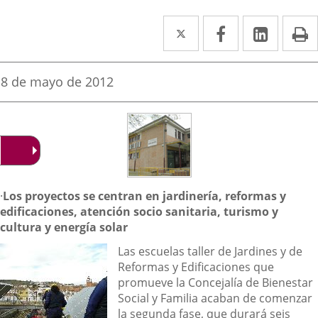
Twitter
Enlace
Facebook
Enlace
Linked
Enlace
P
a
a
a
una
una
una
Fecha
8 de mayo de 2012
de
aplicación
aplicación
aplica
la
noticia
externa.
externa.
extern
Descripción
·
Los proyectos se centran en jardinería, reformas y
edificaciones, atención socio sanitaria, turismo y
cultura y energía solar
Las escuelas taller de Jardines y de
Reformas y Edificaciones que
promueve la Concejalía de Bienestar
Social y Familia acaban de comenzar
la segunda fase, que durará seis