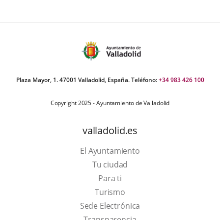
Plaza Mayor, 1. 47001 Valladolid, España. Teléfono:
+34 983 426 100
Copyright 2025 - Ayuntamiento de Valladolid
valladolid.es
El Ayuntamiento
Tu ciudad
Para ti
This
Turismo
link
Link
Sede Electrónica
will
to
Transparencia