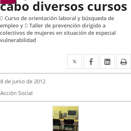
cabo diversos cursos
 Curso de orientación laboral y búsqueda de
empleo y  Taller de prevención dirigido a
colectivos de mujeres en situación de especial
vulnerabilidad
Twitter
Enlace
Facebook
Enlace
Linked
Enlace
P
a
a
a
una
una
una
Fecha
8 de junio de 2012
de
aplicación
aplicación
aplica
la
Fuente
Acción Social
noticia
externa.
externa.
extern
de
la
noticia