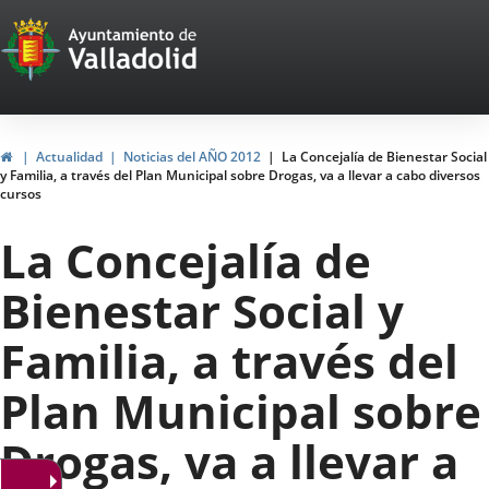
Portal
Jump to content
Web
del
Ayuntamiento
Home
Actualidad
Noticias del AÑO 2012
La Concejalía de Bienestar Social
y Familia, a través del Plan Municipal sobre Drogas, va a llevar a cabo diversos
de
cursos
Valladolid
La Concejalía de
Bienestar Social y
Familia, a través del
Plan Municipal sobre
Drogas, va a llevar a