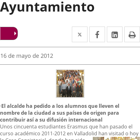
Ayuntamiento
Twitter
Enlace
Facebook
Enlace
Linked
Enlace
P
a
a
a
una
una
una
Fecha
16 de mayo de 2012
de
aplicación
aplicación
aplica
la
noticia
externa.
externa.
extern
Descripción
·
El alcalde ha pedido a los alumnos que lleven el
nombre de la ciudad a sus países de origen para
contribuir así a su difusión internacional
Unos cincuenta estudiantes Erasmus que han pasado el
curso académico 2011-2012 en Valladolid han visitad
o hoy