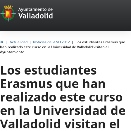
Portal
Jump to content
Web
del
Ayuntamiento
Home
Actualidad
Noticias del AÑO 2012
Los estudiantes Erasmus que
han realizado este curso en la Universidad de Valladolid visitan el
de
Ayuntamiento
Valladolid
Los estudiantes
Erasmus que han
realizado este curso
en la Universidad de
Valladolid visitan el