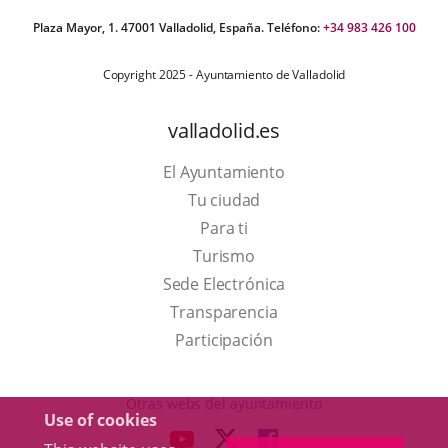
Plaza Mayor, 1. 47001 Valladolid, España. Teléfono:
+34 983 426 100
Copyright 2025 - Ayuntamiento de Valladolid
valladolid.es
El Ayuntamiento
Tu ciudad
Para ti
This
Turismo
link
Link
Sede Electrónica
will
to
Transparencia
open
external
Participación
in
application.
a
Otras webs del ayuntamiento
Use of cookies
pop-
aderSocial
LINK
LINK
LINK