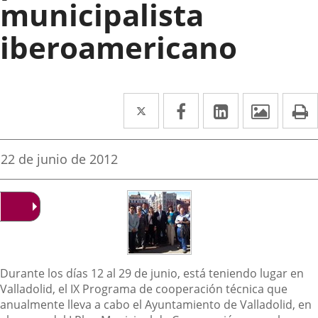
municipalista
iberoamericano
Twitter
Enlace
Facebook
Enlace
Linkedin
Enlace
Image
P
a
a
a
una
una
una
Fecha
22 de junio de 2012
de
aplicación
aplicación
aplicación
la
noticia
externa.
externa.
externa.
Descripción
Durante los días 12 al 29 de junio, está teniendo lugar en
Valladolid, el IX Programa de cooperación técnica que
anualmente lleva a cabo el Ayuntamiento de Valladolid, en