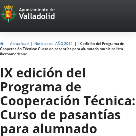
Portal
Jump to content
Web
del
Ayuntamiento
Home
Actualidad
Noticias del AÑO 2012
IX edición del Programa de
Cooperación Técnica: Curso de pasantías para alumnado municipalista
de
iberoamericano
Valladolid
IX edición del
Programa de
Cooperación Técnica:
Curso de pasantías
para alumnado