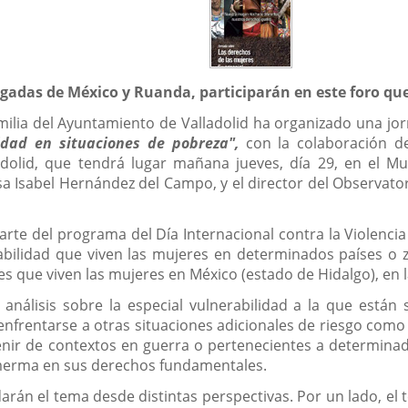
egadas de México y Ruanda, participarán en este foro qu
amilia del Ayuntamiento de Valladolid ha organizado una j
lidad en situaciones de pobreza",
con la colaboración d
olid, que tendrá lugar mañana jueves, día 29, en el Mu
sa Isabel Hernández del Campo, y el director del Observatori
arte del programa del Día Internacional contra la Violencia 
rabilidad que viven las mujeres en determinados países o
des que viven las mujeres en México (estado de Hidalgo), en l
 análisis sobre la especial vulnerabilidad a la que están
frentarse a otras situaciones adicionales de riesgo como s
enir de contextos en guerra o pertenecientes a determinada
merma en sus derechos fundamentales.
arán el tema desde distintas perspectivas. Por un lado, el