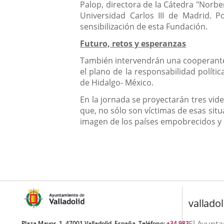
Palop, directora de la Cátedra "Norb
Universidad Carlos III de Madrid. P
sensibilización de esta Fundación.
Futuro, retos y esperanzas
También intervendrán una cooperante 
el plano de la responsabilidad políti
de Hidalgo- México.
En la jornada se proyectarán tres vid
que, no sólo son víctimas de esas sit
imagen de los países empobrecidos y 
valladol
Plaza Mayor, 1. 47001 Valladolid, España. Teléfono:
+34 983