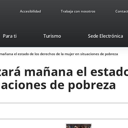
Accesibilidad
Trabaja con nosotros
Contac
This
Li
Para ti
Turismo
Sede Electrónica
link
to
will
ex
mañana el estado de los derechos de la mujer en situaciones de pobreza
open
ap
in
zará mañana el estado
a
pop-
uaciones de pobreza
up
window.