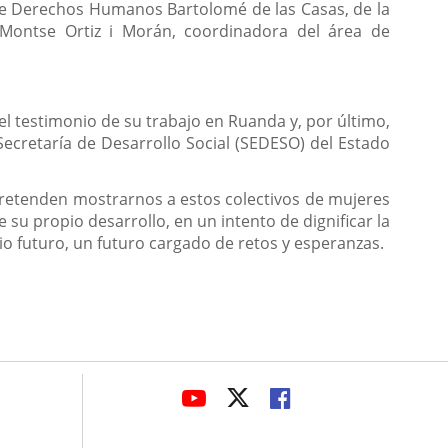
 de Derechos Humanos Bartolomé de las Casas, de la
e Montse Ortiz i Morán, coordinadora del área de
 testimonio de su trabajo en Ruanda y, por último,
 Secretaría de Desarrollo Social (SEDESO) del Estado
 pretenden mostrarnos a estos colectivos de mujeres
u propio desarrollo, en un intento de dignificar la
 futuro, un futuro cargado de retos y esperanzas.
avaHeaderSocial
LINK
LINK
LINK
TO
TO
TO
EXTERNAL
EXTERNAL
EXTERNAL