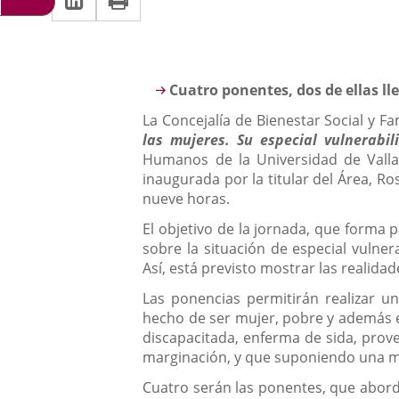
una
a
aplicación
aplicación
una
externa.
externa.
aplicación
Descripción
Cuatro ponentes, dos de ellas ll
externa.
La Concejalía de Bienestar Social y F
las mujeres. Su especial vulnerabi
Humanos de la Universidad de Vallad
inaugurada por la titular del Área, Ro
nueve horas.
El objetivo de la jornada, que forma p
sobre la situación de especial vulne
Así, está previsto mostrar las realida
Las ponencias permitirán realizar un
hecho de ser mujer, pobre y además en
discapacitada, enferma de sida, prov
marginación, y que suponiendo una 
Cuatro serán las ponentes, que abord