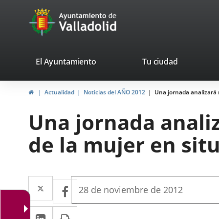
Portal
Jump to content
avaTop
Web
del
Ayuntamiento
valladolid.es
El Ayuntamiento
Tu ciudad
de
Home
Actualidad
Noticias del AÑO 2012
Una jornada analizará 
Valladolid
Una jornada anali
de la mujer en sit
Twitter
Enlace
Facebook
Enlace
Fecha
28 de noviembre de 2012
de
a
a
la
Linkedin
Enlace
Print
una
noticia