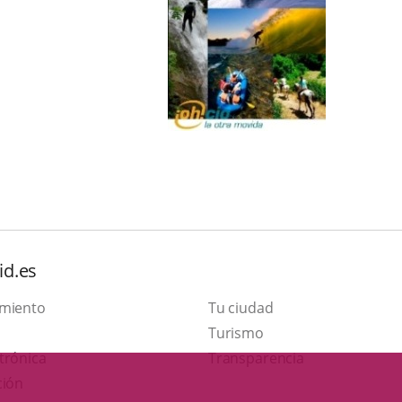
id.es
amiento
Tu ciudad
This
Turismo
Link
link
trónica
Transparencia
to
will
ción