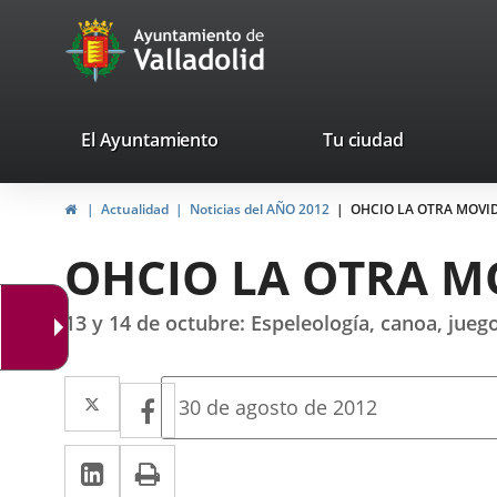
Portal
Jump to content
avaTop
Web
del
Ayuntamiento
valladolid.es
El Ayuntamiento
Tu ciudad
de
Home
Actualidad
Noticias del AÑO 2012
OHCIO LA OTRA MOVI
Valladolid
OHCIO LA OTRA M
13 y 14 de octubre: Espeleología, canoa, juego
Twitter
Enlace
Facebook
Enlace
Fecha
30 de agosto de 2012
de
a
a
la
Linkedin
Enlace
Print
una
noticia
una