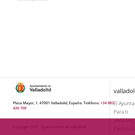
a
aplicación
aplicación
una
externa.
externa.
aplicación
externa.
valladol
El Ayunt
Plaza Mayor, 1. 47001 Valladolid, España. Teléfono:
+34 983
426 100
Para ti
Sede Elec
Copyright 2025 - Ayuntamiento de Valladolid
Participa