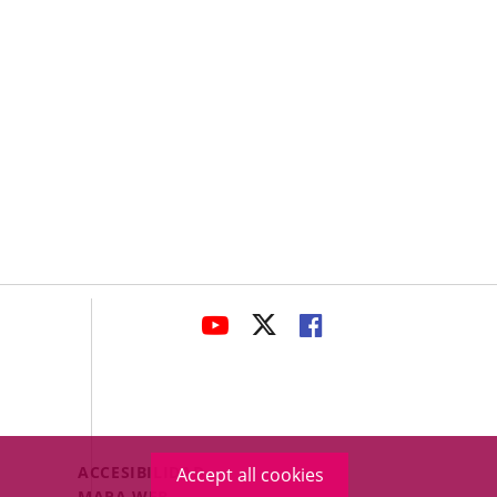
avaHeaderSocial
LINK
LINK
LINK
TO
TO
TO
EXTERNAL
EXTERNAL
EXTERNAL
APPLICATION.
APPLICATION.
APPLICATION.
Menú
ACCESIBILIDAD
Accept all cookies
Legal
MAPA WEB