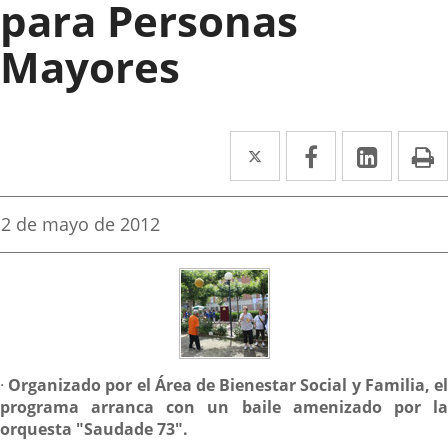
para Personas
Mayores
Twitter
Enlace
Facebook
Enlace
Linked
Enlace
P
a
a
a
una
una
una
Fecha
2 de mayo de 2012
de
aplicación
aplicación
aplica
la
noticia
externa.
externa.
extern
Descripción
·
Organizado por el Área de Bienestar Social y Familia, e
programa arranca con un baile amenizado por la
orquesta "Saudade 73".