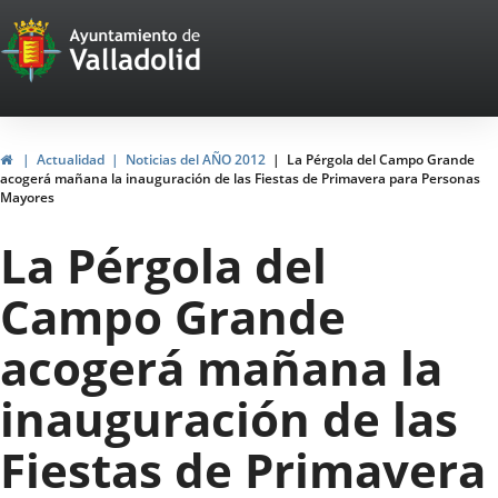
Portal
Jump to content
Web
del
Ayuntamiento
Home
Actualidad
Noticias del AÑO 2012
La Pérgola del Campo Grande
acogerá mañana la inauguración de las Fiestas de Primavera para Personas
de
Mayores
Valladolid
La Pérgola del
Campo Grande
acogerá mañana la
inauguración de las
Fiestas de Primavera