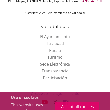
Plaza Mayor, 1. 47001 Valladolid, España. Teléfono:
+34 983 426 100
Copyright 2025 - Ayuntamiento de Valladolid
valladolid.es
El Ayuntamiento
Tu ciudad
Para ti
This
Turismo
link
Link
Sede Electrónica
will
to
Transparencia
open
external
Participación
in
application.
a
Otras webs del ayuntamiento
Use of cookies
pop-
aderSocial
LINK
LINK
LINK
This website uses
up
Accept all cookies
TO
TO
TO