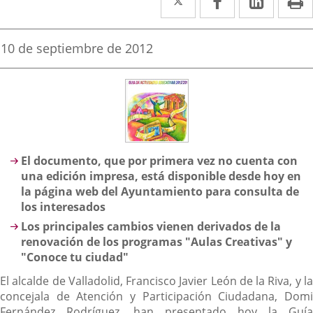
a
a
a
una
una
una
Fecha
10 de septiembre de 2012
de
aplicación
aplicación
aplica
la
noticia
externa.
externa.
extern
Descripción
El documento, que por primera vez no cuenta con
una edición impresa, está disponible desde hoy en
la página web del Ayuntamiento para consulta de
los interesados
Los principales cambios vienen derivados de la
renovación de los programas "Aulas Creativas" y
"Conoce tu ciudad"
El alcalde de Valladolid, Francisco Javier León de la Riva, y la
concejala de Atención y Participación Ciudadana, Domi
Fernández Rodríguez, han presentado hoy la Guía