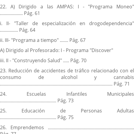
22. A) Dirigido a las AMPAS: I - "Programa Moneo"
................... Pág. 61
i. II- "Taller de especialización en drogodependencia"
............... Pág. 64
ii. III- "Programa a tiempo" ....... Pág. 67
A) Dirigido al Profesorado: I - Programa "Discover"
iii. II - "Construyendo Salud" ..... Pág. 70
23. Reducción de accidentes de tráfico relacionado con el
consumo de alcohol y cannabis
.............................................................................................. Pág. 71
24. Escuelas Infantiles Municipales
............................................... Pág. 73
25. Educación de Personas Adultas
............................................... Pág. 75
26. Emprendemos ........................................................................