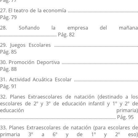
Pág. 77
27. El teatro de la economía .........................................................
Pág. 79
28. Soñando la empresa del mañana
.............................................. Pág. 82
29. Juegos Escolares ....................................................................
Pág. 85
30. Promoción Deportiva ..............................................................
Pág. 88
31. Actividad Acuática Escolar ....................................................
Pág. 91
32. Planes Extraescolares de natación (destinado a los
escolares de 2º y 3º de educación infantil y 1º y 2º de
educación primaria)
.............................................................................................. Pág. 95
33. Planes Extraescolares de natación (para escolares de
primaria 3º a 6º y de 1º y 2º eso)