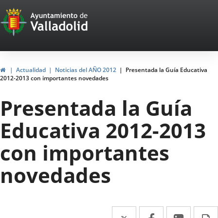
Portal
Jump to content
Web
del
Ayuntamiento
Home
Actualidad
Noticias del AÑO 2012
Presentada la Guía Educativa
2012-2013 con importantes novedades
de
Presentada la Guía
Valladolid
Educativa 2012-2013
con importantes
novedades
Twitter
Enlace
Facebook
Enlace
Linked
Enlace
P