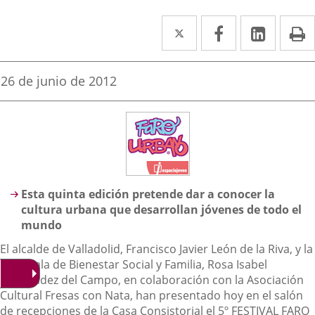
Twitter
Enlace
Facebook
Enlace
Linked
Enlace
P
a
a
a
una
una
una
Fecha
26 de junio de 2012
de
aplicación
aplicación
aplica
la
noticia
externa.
externa.
extern
Descripción
Esta quinta edición pretende dar a conocer la
cultura urbana que desarrollan jóvenes de todo el
mundo
El alcalde de Valladolid, Francisco Javier León de la Riva, y la
concejala de Bienestar Social y Familia, Rosa Isabel
Hernández del Campo, en colaboración con la Asociación
Cultural Fresas con Nata, han presentado hoy en el salón
de recepciones de la Casa Consistorial el
5º FESTIVAL FARO