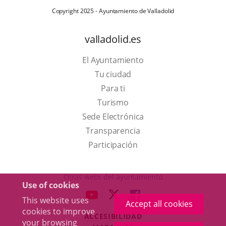
Copyright 2025 - Ayuntamiento de Valladolid
valladolid.es
El Ayuntamiento
Tu ciudad
Para ti
This
Turismo
link
Link
Sede Electrónica
will
to
Transparencia
open
external
Participación
in
application.
a
Otras webs del ayuntamiento
Use of cookies
pop-
aderSocial
LINK
LINK
LINK
This website uses
up
Accept all cookies
TO
TO
TO
cookies to improve
window.
ACCESIBILIDAD
EXTERNAL
EXTERNAL
EXTERNAL
your browsing