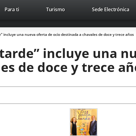
This
Li
Para ti
Turismo
Sede Electrónica
Accesibilidad
Trabaja con nosotros
Contac
link
to
will
ext
open
app
e” incluye una nueva oferta de ocio destinada a chavales de doce y trece años
in
a
tarde” incluye una nu
pop-
up
es de doce y trece añ
window.