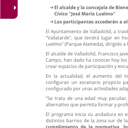
aplicación
Descripción
El alcalde y la concejala de Bien
externa.
Cívico "José María Luelmo"
Los participantes accederán a a
El Ayuntamiento de Valladolid, a tra
"Vallatarde", que tendrá lugar en ho
Luelmo" (Parque Alameda), dirigido a 
El alcalde de Valladolid, Francisco Jav
Campo, han dado ha conocer hoy los d
crear espacios de participación y encu
En la actualidad, el aumento del tie
configuran un escenario propicio pa
configurado por unas actividades adap
"Se trata de una edad muy peculiar
alternativo que permita formar y profu
El programa inicia su andadura en es
distintos barrios de la zona sur de 
cumplimiento de la normativa, l