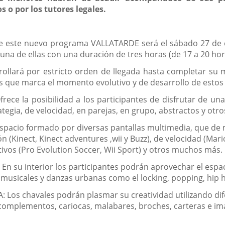
 o por los tutores legales.
 este nuevo programa VALLATARDE será el sábado 27 de oct
a de ellas con una duración de tres horas (de 17 a 20 horas
rrollará por estricto orden de llegada hasta completar s
 que marca el momento evolutivo y de desarrollo de estos c
rece la posibilidad a los participantes de disfrutar de 
ategia, de velocidad, en parejas, en grupo, abstractos y otro
spacio formado por diversas pantallas multimedia, que de 
n (Kinect, Kinect adventures ,wii y Buzz), de velocidad (Mar
tivos (Pro Evolution Soccer, Wii Sport) y otros muchos más.
n su interior los participantes podrán aprovechar el espaci
s musicales y danzas urbanas como el locking, popping, hip 
 Los chavales podrán plasmar su creatividad utilizando dife
 complementos, cariocas, malabares, broches, carteras e i