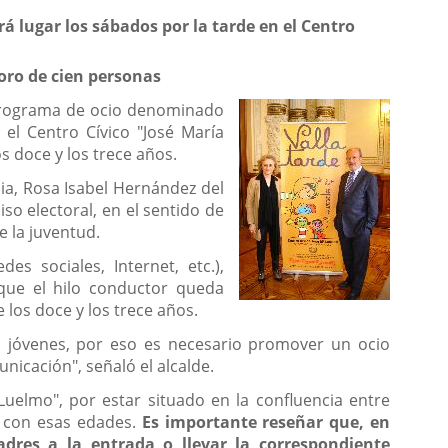
rá lugar los sábados por la tarde en el Centro
oro de cien personas
n programa de ocio denominado
 el Centro Cívico "José María
s doce y los trece años.
ilia, Rosa Isabel Hernández del
o electoral, en el sentido de
e la juventud.
es sociales, Internet, etc.),
 que el hilo conductor queda
los doce y los trece años.
 jóvenes, por eso es necesario promover un ocio
nicación", señaló el alcalde.
Luelmo", por estar situado en la confluencia entre
s con esas edades.
Es importante reseñar que, en
res a la entrada o llevar la correspondiente