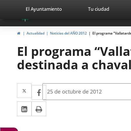
Portal
Jump to content
valladolid.es
El Ayuntamiento
Tu ciudad
avaTop
Web
del
Home
Actualidad
Noticias del AÑO 2012
El programa “Vallatard
Ayuntamiento
El programa “Valla
de
destinada a chaval
Valladolid
Twitter
Enlace
Facebook
Enlace
Fecha
25 de octubre de 2012
de
a
a
la
Linkedin
Enlace
Print
una
noticia
una
a
aplicación
aplicación
una
externa.
externa.