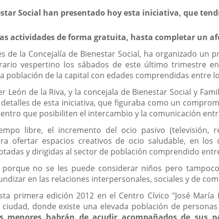
estar Social han presentado hoy esta iniciativa, que tend
las actividades de forma gratuita, hasta completar un af
vés de la Concejalía de Bienestar Social, ha organizado u
rario vespertino los sábados de este último trimestre en
la población de la capital con edades comprendidas entre lo
ier León de la Riva, y la concejala de Bienestar Social y Fam
etalles de esta iniciativa, que figuraba como un compromis
entro que posibiliten el intercambio y la comunicación entr
mpo libre, el incremento del ocio pasivo (televisión, red
ra ofertar espacios creativos de ocio saludable, en los
tadas y dirigidas al sector de población comprendido entre 
, porque no se les puede considerar niños pero tampoco
ndizar en las relaciones interpersonales, sociales y de comu
ta primera edición 2012 en el Centro Cívico "José María 
la ciudad, donde existe una elevada población de persona
os menores habrán de acudir acompañados de sus pad