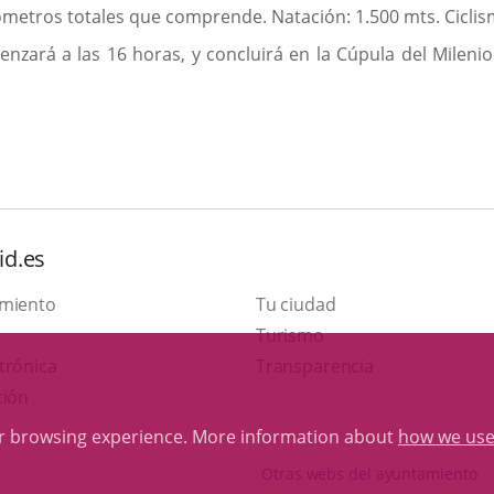
metros totales que comprende. Natación: 1.500 mts. Ciclism
zará a las 16 horas, y concluirá en la Cúpula del Milenio
id.es
amiento
Tu ciudad
This
Turismo
Link
link
trónica
Transparencia
to
will
ción
external
open
ur browsing experience. More information about
how we use
application.
in
Otras webs del ayuntamiento
a