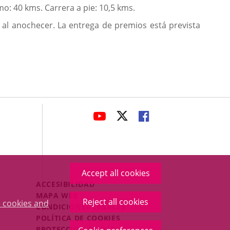
o: 40 kms. Carrera a pie: 10,5 kms.
 al anochecer. La entrega de premios está prevista
avaHeaderSocial
LINK
LINK
LINK
TO
TO
TO
EXTERNAL
EXTERNAL
EXTERNAL
APPLICATION.
APPLICATION.
APPLICATION.
Accept all cookies
Menú
ACCESIBILIDAD
Legal
MAPA WEB
Reject all cookies
 cookies and
Footer
CONDICIONES LEGALES
POLÍTICA DE COOKIES
PROTECCIÓN DE DATOS