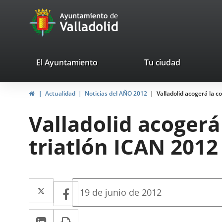
Portal
Jump to content
avaTop
Web
del
Ayuntamiento
valladolid.es
El Ayuntamiento
Tu ciudad
de
Home
Actualidad
Noticias del AÑO 2012
Valladolid acogerá la c
Valladolid
Valladolid acogerá
triatlón ICAN 2012 
Twitter
Enlace
Facebook
Enlace
Fecha
19 de junio de 2012
de
a
a
la
Linkedin
Enlace
Print
una
noticia