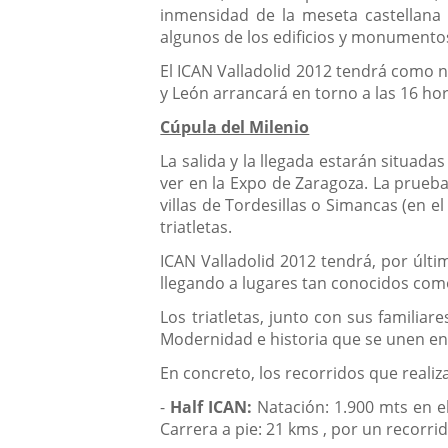
inmensidad de la meseta castellana y
algunos de los edificios y monument
El ICAN Valladolid 2012 tendrá como no
y León arrancará en torno a las 16 ho
Cúpula del Milenio
La salida y la llegada estarán situadas
ver en la Expo de Zaragoza. La prueba 
villas de Tordesillas o Simancas (en e
triatletas.
ICAN Valladolid 2012 tendrá, por últim
llegando a lugares tan conocidos como
Los triatletas, junto con sus familia
Modernidad e historia que se unen en l
En concreto, los recorridos que realiza
-
Half ICAN:
Natación: 1.900 mts en el
Carrera a pie: 21 kms , por un recorri