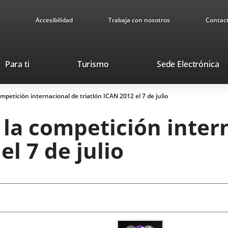
Accesibilidad
Trabaja con nosotros
Contac
This
Li
Para ti
Turismo
Sede Electrónica
link
to
will
ex
ompetición internacional de triatlón ICAN 2012 el 7 de julio
open
ap
in
 la competición inter
a
pop-
el 7 de julio
up
window.