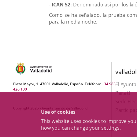
-
ICAN 52:
Denominado así por los kiló
Como se ha señalado, la prueba comen
para la media noche.
valladol
El Ayunt
Plaza Mayor, 1. 47001 Valladolid, España. Teléfono:
+34 983
426 100
Para ti
Sede Elec
Copyright 2025 - Ayuntamiento de Valladolid
Participa
Use of cookies
This website uses cookies to improve yo
how you can change your settings
.