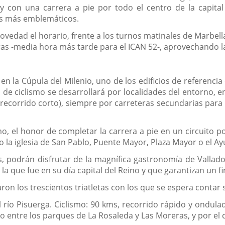
 con una carrera a pie por todo el centro de la capital 
os más emblemáticos.
vedad el horario, frente a los turnos matinales de Marbella o
ras -media hora más tarde para el ICAN 52-, aprovechando la
 en la Cúpula del Milenio, uno de los edificios de referencia
de ciclismo se desarrollará por localidades del entorno, en 
l recorrido corto), siempre por carreteras secundarias para 
o, el honor de completar la carrera a pie en un circuito por
 la iglesia de San Pablo, Puente Mayor, Plaza Mayor o el Ay
res, podrán disfrutar de la magnífica gastronomía de Valla
a que fue en su día capital del Reino y que garantizan un fi
ron los trescientos triatletas con los que se espera contar 
 río Pisuerga. Ciclismo: 90 kms, recorrido rápido y ondula
do entre los parques de La Rosaleda y Las Moreras, y por el c