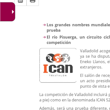
una
a
aplicación
aplicación
una
externa.
externa.
aplicación
Descripción
Los grandes nombres mundiales 
externa.
prueba
El río Pisuerga, un circuito ci
competición
Valladolid acoge
ya se ha disput
Eneko Llanos, 
extranjeros.
El salón de rec
un acto presidi
punto de vista 
La competición de Valladolid incluirá
a pie) como en la denominada ICAN 52 
Además, será una prueba diferente, co