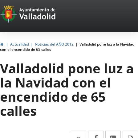
Portal
Jump to content
Web
del
Ayuntamiento
Home
Actualidad
Noticias del AÑO 2012
Valladolid pone luz a la Navidad
con el encendido de 65 calles
de
Valladolid pone luz a
Valladolid
la Navidad con el
encendido de 65
calles
Twitter
Enlace
Facebook
Enlace
Linked
Enlace
P