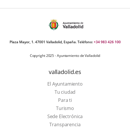
Plaza Mayor, 1. 47001 Valladolid, España. Teléfono:
+34 983 426 100
Copyright 2025 - Ayuntamiento de Valladolid
valladolid.es
El Ayuntamiento
Tu ciudad
Para ti
This
Turismo
link
Link
Sede Electrónica
will
to
Transparencia