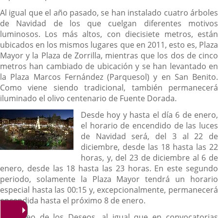
Al igual que el año pasado, se han instalado cuatro árboles
de Navidad de los que cuelgan diferentes motivos
luminosos. Los más altos, con diecisiete metros, están
ubicados en los mismos lugares que en 2011, esto es, Plaza
Mayor y la Plaza de Zorrilla, mientras que los dos de cinco
metros han cambiado de ubicación y se han levantado en
la Plaza Marcos Fernández (Parquesol) y en San Benito.
Como viene siendo tradicional, también permanecerá
iluminado el olivo centenario de Fuente Dorada.
Desde hoy y hasta el día 6 de enero,
el horario de encendido de las luces
de Navidad será, del 3 al 22 de
diciembre, desde las 18 hasta las 22
horas, y, del 23 de diciembre al 6 de
enero, desde las 18 hasta las 23 horas. En este segundo
periodo, solamente la Plaza Mayor tendrá un horario
especial hasta las 00:15 y, excepcionalmente, permanecerá
encendida hasta el próximo 8 de enero.
El
El Sorteo de los Deseos, al igual que en convocatorias