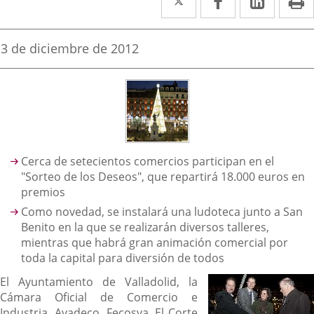
a
a
a
una
una
una
Fecha
3 de diciembre de 2012
de
aplicación
aplicación
aplica
la
noticia
externa.
externa.
extern
Descripción
Cerca de setecientos comercios participan en el
"Sorteo de los Deseos", que repartirá 18.000 euros en
premios
Como novedad, se instalará una ludoteca junto a San
Benito en la que se realizarán diversos talleres,
mientras que habrá gran animación comercial por
toda la capital para diversión de todos
El Ayuntamiento de Valladolid, la
Cámara Oficial de Comercio e
Industria, Avadeco, Fecosva, El Corte