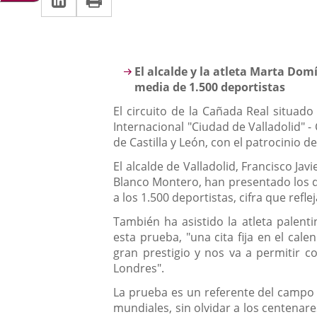
una
a
aplicación
aplicación
una
externa.
externa.
aplicación
Descripción
El alcalde y la atleta Marta Do
externa.
media de 1.500 deportistas
El circuito de la Cañada Real situado
Internacional "Ciudad de Valladolid" 
de Castilla y León, con el patrocinio d
El alcalde de Valladolid, Francisco Ja
Blanco Montero, han presentado los de
a los 1.500 deportistas, cifra que refl
También ha asistido la atleta palent
esta prueba, "una cita fija en el cale
gran prestigio y nos va a permitir 
Londres".
La prueba es un referente del campo 
mundiales, sin olvidar a los centenar