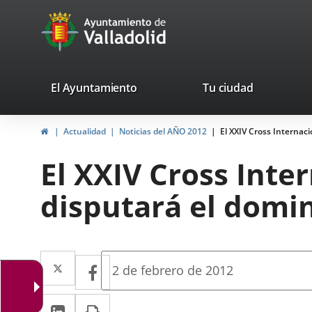
Portal
Jump to content
avaTop
Web
del
Ayuntamiento
valladolid.es
El Ayuntamiento
Tu ciudad
de
Home
Actualidad
Noticias del AÑO 2012
El XXIV Cross Internaci
Valladolid
El XXIV Cross Inte
disputará el domin
Twitter
Enlace
Facebook
Enlace
Fecha
2 de febrero de 2012
de
a
a
la
Linkedin
Enlace
Print
una
noticia