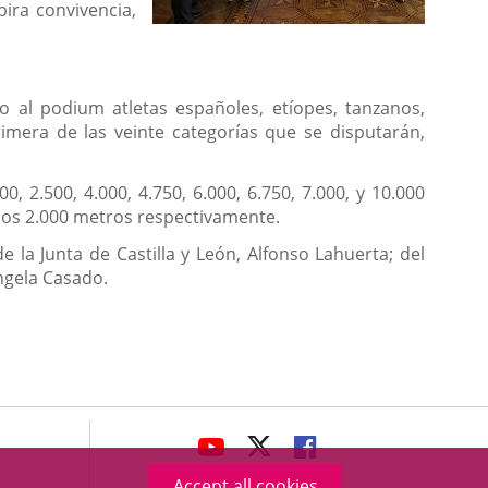
ira convivencia,
o al podium atletas españoles, etíopes, tanzanos,
rimera de las veinte categorías que se disputarán,
, 2.500, 4.000, 4.750, 6.000, 6.750, 7.000, y 10.000
y los 2.000 metros respectivamente.
 la Junta de Castilla y León, Alfonso Lahuerta; del
Ángela Casado.
avaHeaderSocial
LINK
LINK
LINK
TO
TO
TO
Accept all cookies