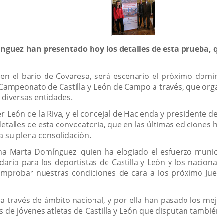
mínguez han presentado hoy los detalles de esta prueba,
 en el bario de Covaresa, será escenario el próximo domin
- Campeonato de Castilla y León de Campo a través, que org
e diversas entidades.
vier León de la Riva, y el concejal de Hacienda y presidente
talles de esta convocatoria, que en las últimas ediciones
eja su plena consolidación.
ina Marta Domínguez, quien ha elogiado el esfuerzo munici
ndario para los deportistas de Castilla y León y los nacion
comprobar nuestras condiciones de cara a los próximo Ju
a través de ámbito nacional, y por ella han pasado los mej
es de jóvenes atletas de Castilla y León que disputan tamb