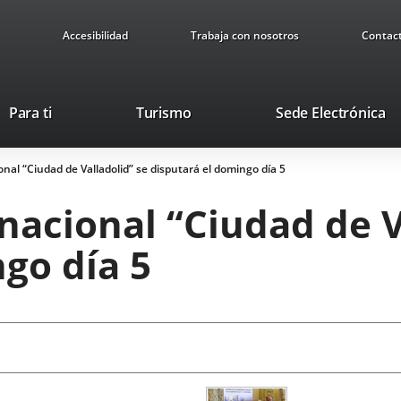
Accesibilidad
Trabaja con nosotros
Contac
This
Li
Para ti
Turismo
Sede Electrónica
link
to
will
ex
onal “Ciudad de Valladolid” se disputará el domingo día 5
open
ap
in
rnacional “Ciudad de V
a
pop-
go día 5
up
window.