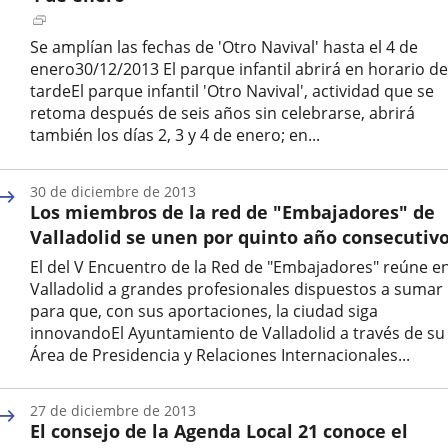
Enlace
a
Se amplían las fechas de 'Otro Navival' hasta el 4 de
una
enero30/12/2013 El parque infantil abrirá en horario de
aplicación
tardeEl parque infantil 'Otro Navival', actividad que se
externa.
retoma después de seis años sin celebrarse, abrirá
también los días 2, 3 y 4 de enero; en...
Fecha
de
30 de diciembre de 2013
la
Los miembros de la red de "Embajadores" de
noticia
Valladolid se unen por quinto año consecutiv
El del V Encuentro de la Red de "Embajadores" reúne e
Valladolid a grandes profesionales dispuestos a sumar
para que, con sus aportaciones, la ciudad siga
innovandoEl Ayuntamiento de Valladolid a través de su
Área de Presidencia y Relaciones Internacionales...
Fecha
de
27 de diciembre de 2013
la
El consejo de la Agenda Local 21 conoce el
noticia