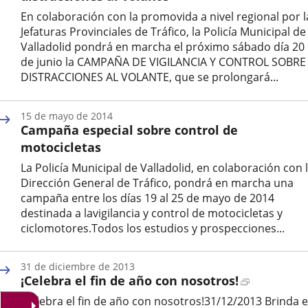
externa.
externa.
extern
En colaboración con la promovida a nivel regional por l
Jefaturas Provinciales de Tráfico, la Policía Municipal de
Valladolid pondrá en marcha el próximo sábado día 20
de junio la CAMPAÑA DE VIGILANCIA Y CONTROL SOBRE
DISTRACCIONES AL VOLANTE, que se prolongará...
Fecha
de
15 de mayo de 2014
la
Campaña especial sobre control de
noticia
motocicletas
La Policía Municipal de Valladolid, en colaboración con 
Dirección General de Tráfico, pondrá en marcha una
campaña entre los días 19 al 25 de mayo de 2014
destinada a lavigilancia y control de motocicletas y
ciclomotores.Todos los estudios y prospecciones...
Fecha
de
31 de diciembre de 2013
la
Enlace
¡Celebra el fin de año con nosotros!
noticia
a
¡Celebra el fin de año con nosotros!31/12/2013 Brinda 