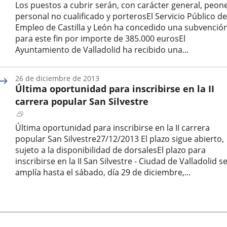
Los puestos a cubrir serán, con carácter general, peone
personal no cualificado y porterosEl Servicio Público de
Empleo de Castilla y León ha concedido una subvenció
para este fin por importe de 385.000 eurosEl
Ayuntamiento de Valladolid ha recibido una...
Fecha
de
26 de diciembre de 2013
la
Última oportunidad para inscribirse en la II
noticia
carrera popular San Silvestre
Enlace
a
Última oportunidad para inscribirse en la II carrera
una
popular San Silvestre27/12/2013 El plazo sigue abierto,
aplicación
sujeto a la disponibilidad de dorsalesEl plazo para
externa.
inscribirse en la II San Silvestre - Ciudad de Valladolid s
amplía hasta el sábado, día 29 de diciembre,...
Fecha
de
la
noticia