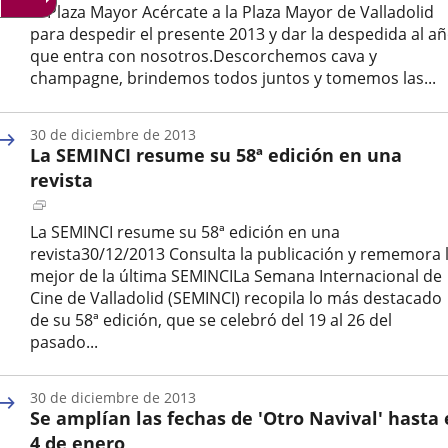
una
la Plaza Mayor Acércate a la Plaza Mayor de Valladolid
aplicación
para despedir el presente 2013 y dar la despedida al a
externa.
que entra con nosotros.Descorchemos cava y
champagne, brindemos todos juntos y tomemos las...
Fecha
de
30 de diciembre de 2013
la
La SEMINCI resume su 58ª edición en una
noticia
revista
Enlace
a
La SEMINCI resume su 58ª edición en una
una
revista30/12/2013 Consulta la publicación y rememora 
aplicación
mejor de la última SEMINCILa Semana Internacional de
externa.
Cine de Valladolid (SEMINCI) recopila lo más destacado
de su 58ª edición, que se celebró del 19 al 26 del
pasado...
Fecha
de
30 de diciembre de 2013
la
Se amplían las fechas de 'Otro Navival' hasta 
noticia
4 de enero