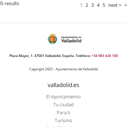
85 results
1
2
3
4
5
next >
>
Plaza Mayor, 1. 47001 Valladolid, España. Teléfono:
+34 983 426 100
Copyright 2025 - Ayuntamiento de Valladolid
valladolid.es
El Ayuntamiento
Tu ciudad
Para ti
This
Turismo