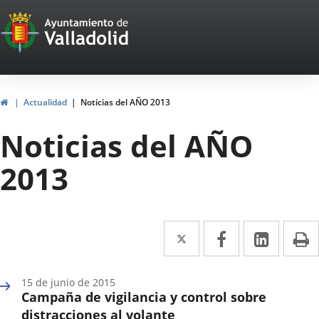
Portal
Jump to content
Web
del
Ayuntamiento
Home
Actualidad
Noticias del AÑO 2013
de
Noticias del AÑO
Valladolid
2013
Twitter
Enlace
Facebook
Enlace
Linked
Enlace
P
a
a
a
una
una
una
15 de junio de 2015
Campaña de vigilancia y control sobre
aplicación
aplicación
aplica
distracciones al volante