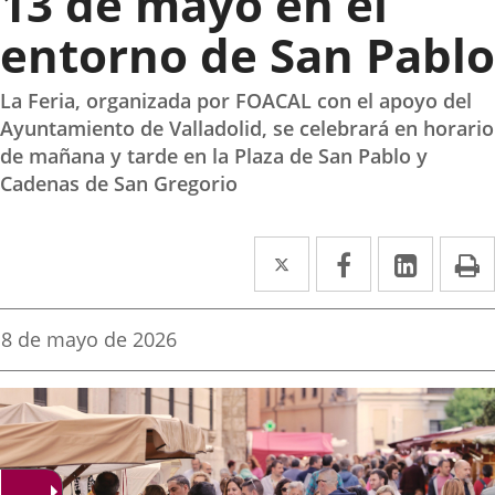
13 de mayo en el
entorno de San Pablo
La Feria, organizada por FOACAL con el apoyo del
Ayuntamiento de Valladolid, se celebrará en horario
de mañana y tarde en la Plaza de San Pablo y
Cadenas de San Gregorio
Twitter
Enlace
Facebook
Enlace
Linked
Enlace
P
a
a
a
una
una
una
Fecha
8 de mayo de 2026
de
aplicación
aplicación
aplica
la
noticia
externa.
externa.
extern