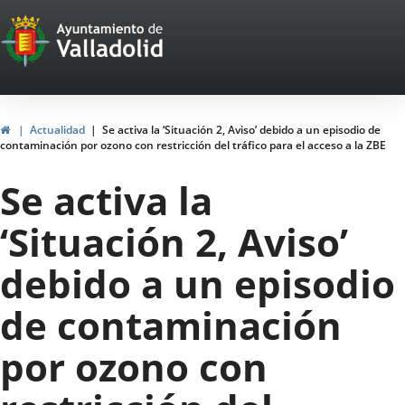
Portal
Jump to content
Web
del
Ayuntamiento
Home
Actualidad
Se activa la ‘Situación 2, Aviso’ debido a un episodio de
contaminación por ozono con restricción del tráfico para el acceso a la ZBE
de
Se activa la
Valladolid
‘Situación 2, Aviso’
debido a un episodio
de contaminación
por ozono con