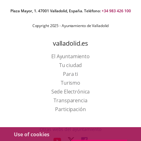
Plaza Mayor, 1. 47001 Valladolid, España. Teléfono:
+34 983 426 100
Copyright 2025 - Ayuntamiento de Valladolid
valladolid.es
El Ayuntamiento
Tu ciudad
Para ti
This
Turismo
link
Link
Sede Electrónica
will
to
Transparencia
open
external
Participación
in
application.
a
Otras webs del ayuntamiento
Use of cookies
pop-
aderSocial
LINK
LINK
LINK