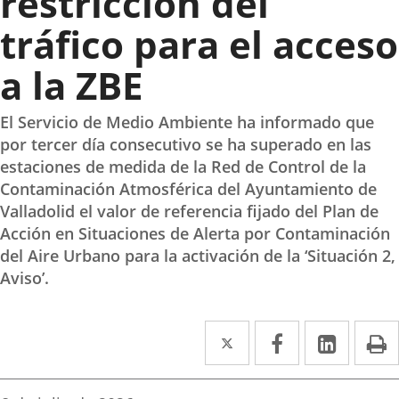
restricción del
tráfico para el acceso
a la ZBE
El Servicio de Medio Ambiente ha informado que
por tercer día consecutivo se ha superado en las
estaciones de medida de la Red de Control de la
Contaminación Atmosférica del Ayuntamiento de
Valladolid el valor de referencia fijado del Plan de
Acción en Situaciones de Alerta por Contaminación
del Aire Urbano para la activación de la ‘Situación 2,
Aviso’.
Twitter
Enlace
Facebook
Enlace
Linked
Enlace
P
a
a
a
una
una
una