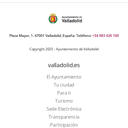
Plaza Mayor, 1. 47001 Valladolid, España. Teléfono:
+34 983 426 100
Copyright 2025 - Ayuntamiento de Valladolid
valladolid.es
El Ayuntamiento
Tu ciudad
Para ti
This
Turismo
link
Link
Sede Electrónica
will
to
Transparencia
open
external
Participación