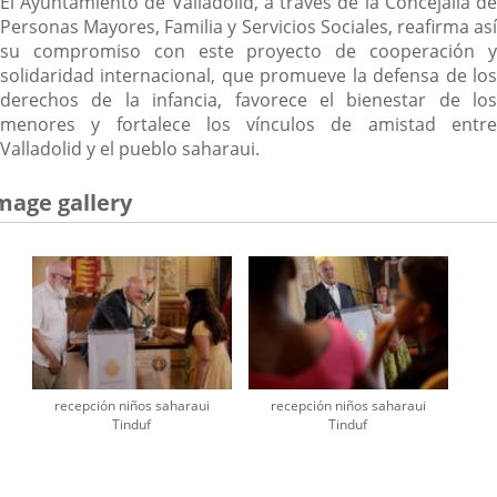
El Ayuntamiento de Valladolid, a través de la Concejalía de
Personas Mayores, Familia y Servicios Sociales, reafirma así
su compromiso con este proyecto de cooperación y
solidaridad internacional, que promueve la defensa de los
derechos de la infancia, favorece el bienestar de los
menores y fortalece los vínculos de amistad entre
Valladolid y el pueblo saharaui.
mage gallery
recepción niños saharaui
recepción niños saharaui
Tinduf
Tinduf