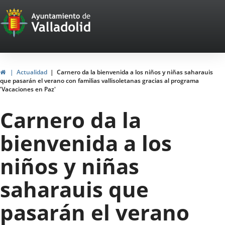
Portal
Jump to content
Web
del
Ayuntamiento
Home
Actualidad
Carnero da la bienvenida a los niños y niñas saharauis
que pasarán el verano con familias vallisoletanas gracias al programa
de
'Vacaciones en Paz'
Valladolid
Carnero da la
bienvenida a los
niños y niñas
saharauis que
pasarán el verano