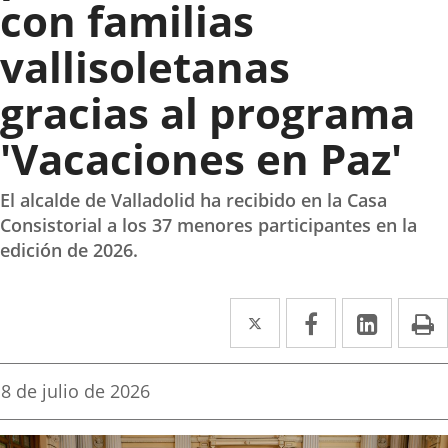
con familias
vallisoletanas
gracias al programa
'Vacaciones en Paz'
El alcalde de Valladolid ha recibido en la Casa
Consistorial a los 37 menores participantes en la
edición de 2026.
Twitter
Enlace
Facebook
Enlace
Linked
Enlace
P
a
a
a
una
una
una
Fecha
8 de julio de 2026
de
aplicación
aplicación
aplica
la
noticia