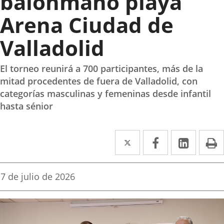
balonmano playa
Arena Ciudad de
Valladolid
El torneo reunirá a 700 participantes, más de la
mitad procedentes de fuera de Valladolid, con
categorías masculinas y femeninas desde infantil
hasta sénior
Twitter
Enlace
Facebook
Enlace
Linked
Enlace
P
a
a
a
una
una
una
Fecha
7 de julio de 2026
de
aplicación
aplicación
aplica
la
noticia
externa.
externa.
extern