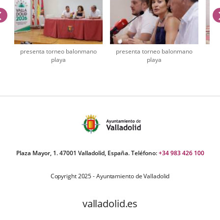
previus
o
presenta torneo balonmano
presenta torneo balonmano
pr
playa
playa
umber
iders:
Plaza Mayor, 1. 47001 Valladolid, España. Teléfono:
+34 983 426 100
Copyright 2025 - Ayuntamiento de Valladolid
valladolid.es