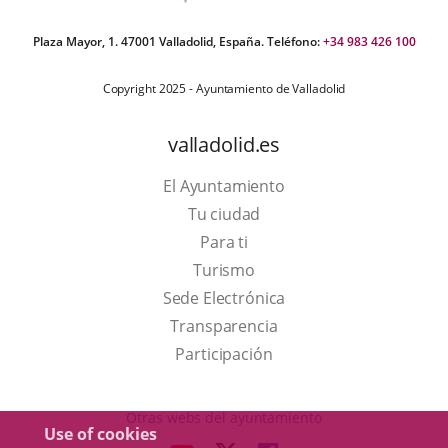
Plaza Mayor, 1. 47001 Valladolid, España. Teléfono:
+34 983 426 100
Copyright 2025 - Ayuntamiento de Valladolid
valladolid.es
El Ayuntamiento
Tu ciudad
Para ti
This
Turismo
link
Link
Sede Electrónica
will
to
Transparencia
open
external
Participación
in
application.
a
Otras webs del ayuntamiento
Use of cookies
pop-