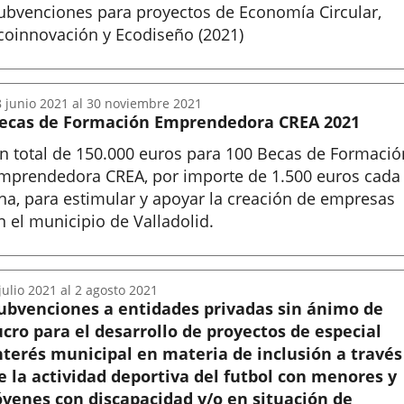
ubvenciones para proyectos de Economía Circular,
coinnovación y Ecodiseño (2021)
nicio
8
junio
2021
al
30
noviembre
2021
ecas de Formación Emprendedora CREA 2021
n total de 150.000 euros para 100 Becas de Formació
mprendedora CREA, por importe de 1.500 euros cada
na, para estimular y apoyar la creación de empresas
n el municipio de Valladolid.
nicio
julio
2021
al
2
agosto
2021
ubvenciones a entidades privadas sin ánimo de
ucro para el desarrollo de proyectos de especial
nterés municipal en materia de inclusión a través
e la actividad deportiva del futbol con menores y
óvenes con discapacidad y/o en situación de