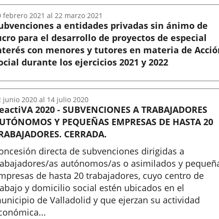
0
febrero
2021
al
22
marzo
2021
ubvenciones a entidades privadas sin ánimo de
ucro para el desarrollo de proyectos de especial
nterés con menores y tutores en materia de Acció
ocial durante los ejercicios 2021 y 2022
nicio
2
junio
2020
al
14
julio
2020
eactiVA 2020 - SUBVENCIONES A TRABAJADORES
UTÓNOMOS Y PEQUEÑAS EMPRESAS DE HASTA 20
RABAJADORES. CERRADA.
oncesión directa de subvenciones dirigidas a
rabajadores/as autónomos/as o asimilados y pequeñ
mpresas de hasta 20 trabajadores, cuyo centro de
rabajo y domicilio social estén ubicados en el
unicipio de Valladolid y que ejerzan su actividad
conómica...