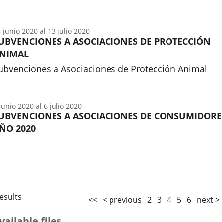
nicio
6
junio
2020
al
13
julio
2020
UBVENCIONES A ASOCIACIONES DE PROTECCIÓN
NIMAL
ubvenciones a Asociaciones de Protección Animal
nicio
junio
2020
al
6
julio
2020
UBVENCIONES A ASOCIACIONES DE CONSUMIDORE
ÑO 2020
nicio
esults
<<
< previous
2
3
4
5
6
next >
vailable files