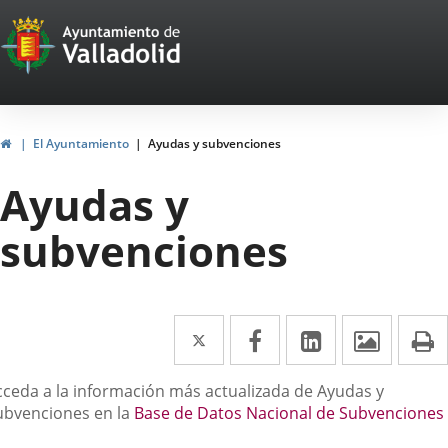
Portal
Jump to content
Web
del
Ayuntamiento
Home
El Ayuntamiento
Ayudas y subvenciones
de
Ayudas y
Valladolid
subvenciones
Twitter
Enlace
Facebook
Enlace
Linkedin
Enlace
Image
P
a
a
a
escripción
cceda a la información más actualizada de Ayudas y
una
una
una
ubvenciones en la
Base de Datos Nacional de Subvenciones
aplicación
aplicación
aplicación
nlace