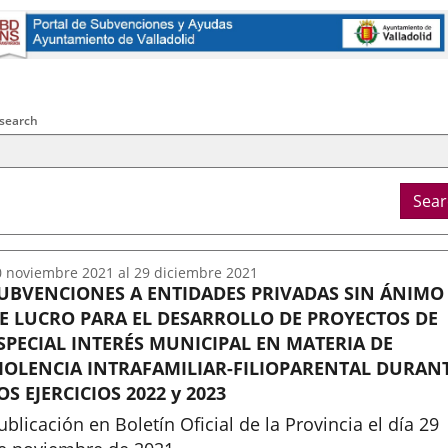
externa.
externa.
externa.
na
licación
terna.
arch
ral
 search
ria
Sear
0
noviembre
2021
al
29
diciembre
2021
UBVENCIONES A ENTIDADES PRIVADAS SIN ÁNIMO
E LUCRO PARA EL DESARROLLO DE PROYECTOS DE
SPECIAL INTERÉS MUNICIPAL EN MATERIA DE
IOLENCIA INTRAFAMILIAR-FILIOPARENTAL DURAN
OS EJERCICIOS 2022 y 2023
ublicación en Boletín Oficial de la Provincia el día 29