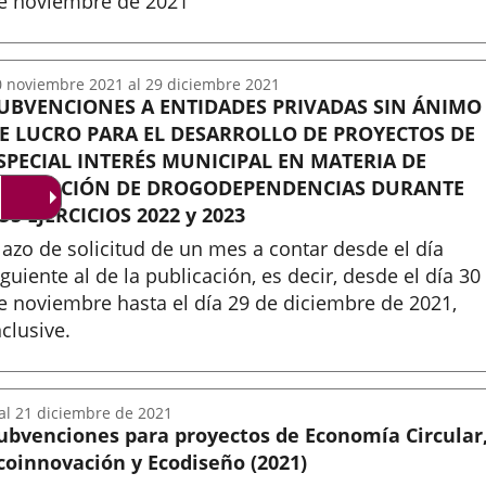
e noviembre de 2021
nicio
0
noviembre
2021
al
29
diciembre
2021
UBVENCIONES A ENTIDADES PRIVADAS SIN ÁNIMO
E LUCRO PARA EL DESARROLLO DE PROYECTOS DE
SPECIAL INTERÉS MUNICIPAL EN MATERIA DE
REVENCIÓN DE DROGODEPENDENCIAS DURANTE
OS EJERCICIOS 2022 y 2023
lazo de solicitud de un mes a contar desde el día
iguiente al de la publicación, es decir, desde el día 30
e noviembre hasta el día 29 de diciembre de 2021,
nclusive.
nicio
al
21
diciembre
de 2021
ubvenciones para proyectos de Economía Circular
coinnovación y Ecodiseño (2021)