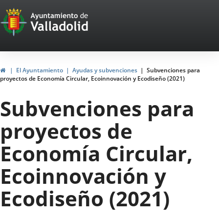
Portal
Jump to content
Web
del
Ayuntamiento
Home
El Ayuntamiento
Ayudas y subvenciones
Subvenciones para
proyectos de Economía Circular, Ecoinnovación y Ecodiseño (2021)
de
Subvenciones para
Valladolid
proyectos de
Economía Circular,
Ecoinnovación y
Ecodiseño (2021)