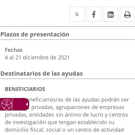
Twitter
Enlace
Facebook
Enlace
Linked
Enlace
P
a
a
a
una
una
una
Plazos de presentación
aplicación
aplicación
aplica
Fechas
externa.
externa.
extern
4
al
21
diciembre
de 2021
Destinatarios de las ayudas
Destinatarios
BENEFICIARIOS
de
Los/as beneficiarios/as de las ayudas podrán ser
las
empresas privadas, agrupaciones de empresas
ayudas
privadas, entidades sin ánimo de lucro y centros
de investigación que tengan establecido su
domicilio fiscal, social o un centro de actividad