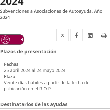
2024
Subvenciones a Asociaciones de Autoayuda. Año
2024
Twitter
Enlace
Facebook
Enlace
Linked
Enlace
P
a
a
a
una
una
una
Plazos de presentación
aplicación
aplicación
aplica
Fechas
externa.
externa.
extern
25
abril
2024
al
24
mayo
2024
Plazo
Veinte días hábiles a partír de la fecha de
pubicación en el B.O.P.
Destinatarios de las ayudas