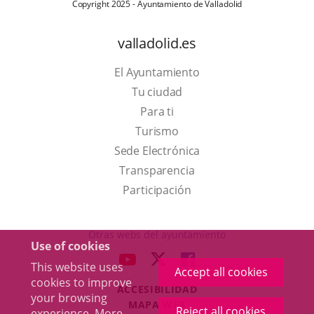
Copyright 2025 - Ayuntamiento de Valladolid
valladolid.es
El Ayuntamiento
Tu ciudad
Para ti
This
Turismo
link
Link
Sede Electrónica
will
to
Transparencia
open
external
Participación
in
application.
a
Otras webs del ayuntamiento
Use of cookies
pop-
aderSocial
LINK
LINK
LINK
This website uses
up
Accept all cookies
TO
TO
TO
cookies to improve
window.
ACCESIBILIDAD
EXTERNAL
EXTERNAL
EXTERNAL
your browsing
MAPA WEB
APPLICATION.
APPLICATION.
APPLICATION.
Reject all cookies
experience. More