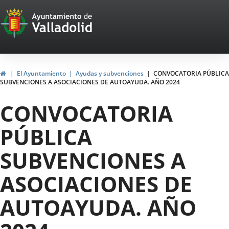
Portal
Jump to content
Web
del
Ayuntamiento
Home
El Ayuntamiento
Ayudas y subvenciones
CONVOCATORIA PÚBLICA
SUBVENCIONES A ASOCIACIONES DE AUTOAYUDA. AÑO 2024
de
CONVOCATORIA
Valladolid
PÚBLICA
SUBVENCIONES A
ASOCIACIONES DE
AUTOAYUDA. AÑO