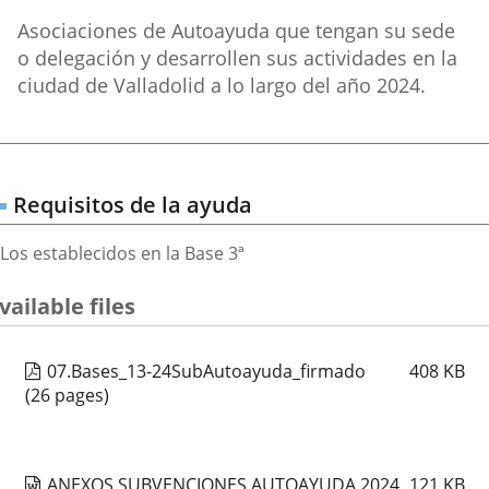
Destinatarios
Asociaciones de Autoayuda que tengan su sede
de
o delegación y desarrollen sus actividades en la
las
ciudad de Valladolid a lo largo del año 2024.
ayudas
Requisitos de la ayuda
Los establecidos en la Base 3ª
vailable files
07.Bases_13-24SubAutoayuda_firmado
408
KB
(26 pages)
ANEXOS SUBVENCIONES AUTOAYUDA 2024
121
KB