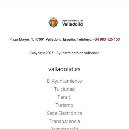
Plaza Mayor, 1. 47001 Valladolid, España. Teléfono:
+34 983 426 100
Copyright 2025 - Ayuntamiento de Valladolid
valladolid.es
El Ayuntamiento
Tu ciudad
Para ti
This
Turismo
link
Link
Sede Electrónica
will
to
Transparencia