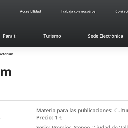
Accesibilidad
Trabaja con nosotros
Contac
This
Li
Para ti
Turismo
Sede Electrónica
link
to
will
ex
anctorum
open
ap
in
um
a
pop-
up
window.
Materia para las publicaciones
Cultu
5
Precio
1 €
Serie
Premios Ateneo "Ciudad de Vall