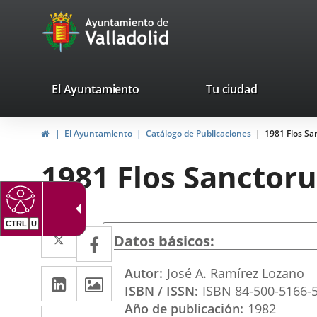
Portal
Jump to content
avaTop
Web
del
Ayuntamiento
valladolid.es
El Ayuntamiento
Tu ciudad
de
Home
El Ayuntamiento
Catálogo de Publicaciones
1981 Flos S
Valladolid
1981 Flos Sanctor
Twitter
Enlace
Facebook
Enlace
Datos básicos
a
a
Autor
José A. Ramírez Lozano
Linkedin
Enlace
Images
una
una
ISBN / ISSN
ISBN 84-500-5166-
a
aplicación
aplicación
Año de publicación
1982