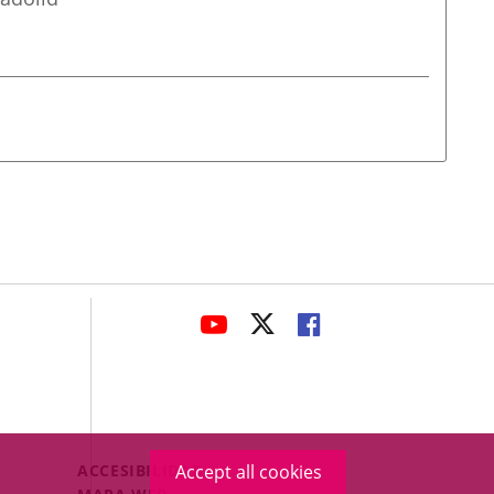
avaHeaderSocial
LINK
LINK
LINK
TO
TO
TO
EXTERNAL
EXTERNAL
EXTERNAL
APPLICATION.
APPLICATION.
APPLICATION.
Menú
ACCESIBILIDAD
Accept all cookies
Legal