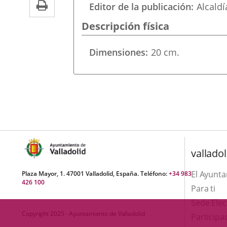
Print
una
Editor de la publicación
Alcaldí
externa.
externa.
aplicación
Descripción física
externa.
Dimensiones
20 cm.
valladol
El Ayunt
Plaza Mayor, 1. 47001 Valladolid, España. Teléfono:
+34 983
426 100
Para ti
Sede Elec
Copyright 2025 - Ayuntamiento de Valladolid
Participa