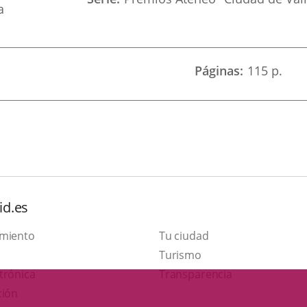
a
Páginas
115 p.
id.es
amiento
Tu ciudad
This
Turismo
Link
link
trónica
Transparencia
to
will
ción