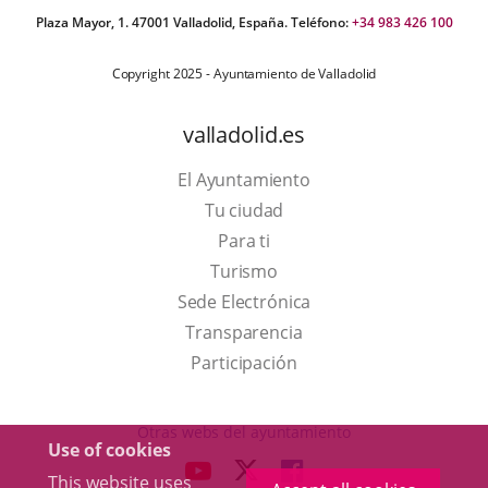
Plaza Mayor, 1. 47001 Valladolid, España. Teléfono:
+34 983 426 100
Copyright 2025 - Ayuntamiento de Valladolid
valladolid.es
El Ayuntamiento
Tu ciudad
Para ti
This
Turismo
link
Link
Sede Electrónica
will
to
Transparencia
open
external
Participación
in
application.
a
Otras webs del ayuntamiento
Use of cookies
pop-
aderSocial
LINK
LINK
LINK
This website uses
up