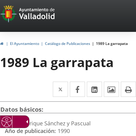
Portal
Jump to content
Web
del
Ayuntamiento
Home
El Ayuntamiento
Catálogo de Publicaciones
1989 La garrapata
de
1989 La garrapata
Valladolid
Twitter
Enlace
Facebook
Enlace
Linkedin
Enlace
Image
P
a
a
a
una
una
una
Datos básicos
aplicación
aplicación
aplicación
Autor
Enrique Sánchez y Pascual
externa.
externa.
externa.
Año de publicación
1990