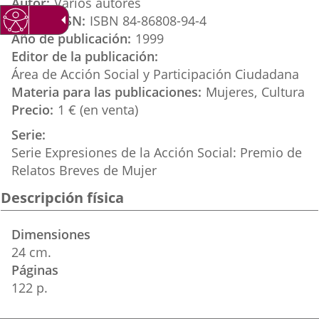
Autor
Varios autores
externa.
externa.
externa.
ISBN / ISSN
ISBN 84-86808-94-4
Año de publicación
1999
Editor de la publicación
Área de Acción Social y Participación Ciudadana
Materia para las publicaciones
Mujeres
Cultura
Precio
1 € (en venta)
Serie
Serie Expresiones de la Acción Social: Premio de
Relatos Breves de Mujer
Descripción física
Dimensiones
24 cm.
Páginas
122 p.