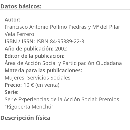
una
una
una
Datos básicos
aplicación
aplicación
aplicación
Autor
externa.
externa.
externa.
Francisco Antonio Pollino Piedras y Mª del Pilar
Vela Ferrero
ISBN / ISSN
ISBN 84-95389-22-3
Año de publicación
2002
Editor de la publicación
Área de Acción Social y Participación Ciudadana
Materia para las publicaciones
Mujeres
Servicios Sociales
Precio
10 € (en venta)
Serie
Serie Experiencias de la Acción Social: Premios
"Rigoberta Menchú"
Descripción física