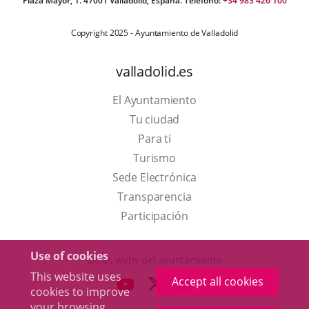
Plaza Mayor, 1. 47001 Valladolid, España. Teléfono:
+34 983 426 100
Copyright 2025 - Ayuntamiento de Valladolid
valladolid.es
El Ayuntamiento
Tu ciudad
Para ti
This
Turismo
link
Link
Sede Electrónica
will
to
Transparencia
open
external
Participación
in
application.
a
Use of cookies
Otras webs del ayuntamiento
pop-
This website uses
Accept all cookies
aderSocial
LINK
LINK
LINK
cookies to improve
up
TO
TO
TO
your browsing