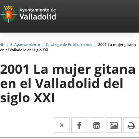
Portal
Jump to content
Web
del
Ayuntamiento
Home
El Ayuntamiento
Catálogo de Publicaciones
2001 La mujer gitana
en el Valladolid del siglo XXI
de
2001 La mujer gitana
Valladolid
en el Valladolid del
siglo XXI
Twitter
Enlace
Facebook
Enlace
Linkedin
Enlace
Image
P
a
a
a