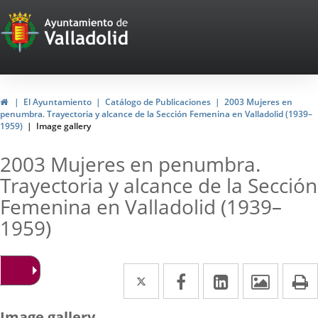
Portal
Web
del
Ayuntamiento
Home
El Ayuntamiento
Catálogo de Publicaciones
2003 Mujeres en
penumbra. Trayectoria y alcance de la Sección Femenina en Valladolid (1939–
de
1959)
Image gallery
Valladolid
2003 Mujeres en penumbra.
Trayectoria y alcance de la Sección
Femenina en Valladolid (1939–
1959)
Twitter
Enlace
Facebook
Enlace
Linkedin
Enlace
Image
P
a
a
a
Image gallery