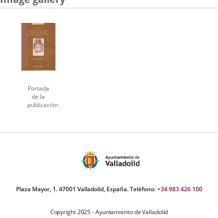
una
una
una
aplicación
aplicación
aplicación
externa.
externa.
externa.
Portada
de la
publicación
Plaza Mayor, 1. 47001 Valladolid, España. Teléfono:
+34 983 426 100
Copyright 2025 - Ayuntamiento de Valladolid